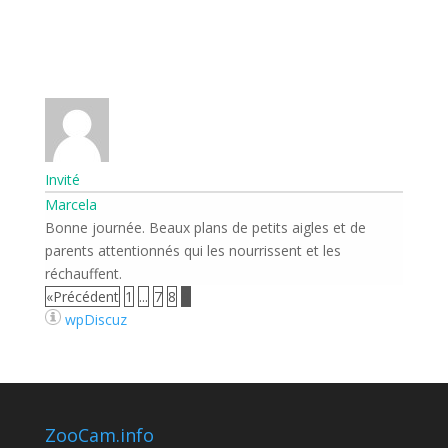
Invité
Marcela
Bonne journée. Beaux plans de petits aigles et de
parents attentionnés qui les nourrissent et les
réchauffent.
«Précédent
1
...
7
8
9
wpDiscuz
ZooCam.info