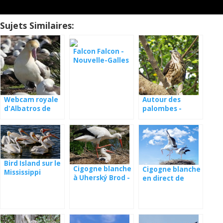
Sujets Similaires:
Falcon Falcon -
Nouvelle-Galles
du Sud
Webcam royale
Autour des
d'Albatros de
palombes -
nidification
webcam
Lettonie
Bird Island sur le
Cigogne blanche
Cigogne blanche
Mississippi
à Uherský Brod -
en direct de
webcam
Pologne