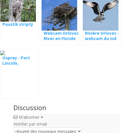
Puustík striptý
Webcam Orlovec
Rivière Orlovec -
River en Floride
webcam du nid
en Lettonie
Osprey - Port
Lincoln,
Australie du Sud
Discussion
M'abonner
Notifier par email