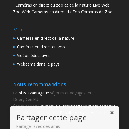
Caméras en direct du zoo et de la nature Live Web
Zoo Web Caméras en direct du Zoo Cámaras de Zoo
Menu
Caméras en direct de la nature
Caméras en direct du zoo
Vidéos éducatives
Webcams dans le pays
Nous recommandons
Le plus avantageux
séjours et voyages, et
DobrýDen.EU
České
návody
et manuels. Informations sur le cadastre
-
Cadastre d'observation
Résultats réguliers
Sportka
Partager cette page
Comment s'inscrire à
recettes
?
Partager avec des amis.