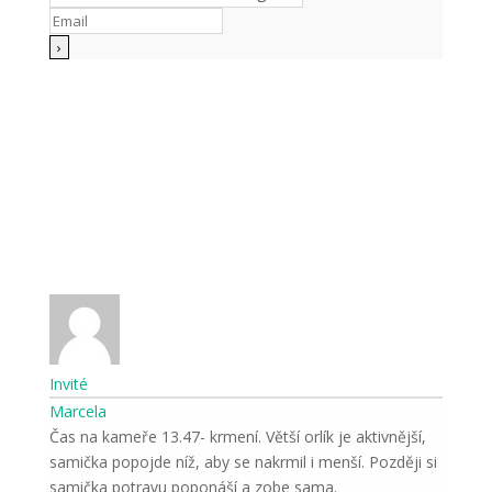
Invité
Marcela
Čas na kameře 13.47- krmení. Větší orlík je aktivnější,
samička popojde níž, aby se nakrmil i menší. Později si
samička potravu poponáší a zobe sama.