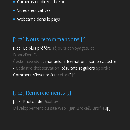
Caméras en direct du zoo
Vidéos éducatives
Webcams dans le pays
[: cz] Nous recommandons [:]
[: cz] Le plus préféré
séjours et voyages, et
DobrýDen.EU
České
návody
et manuels. Informations sur le cadastre
-
Cadastre d'observation
Résultats réguliers
Sportka
Comment s'inscrire à
recettes
? [:]
[: cz] Remerciements [:]
[: cz] Photos de
Pixabay
Développement du site web - Jan Brokeš, Brofi.eu
[:]