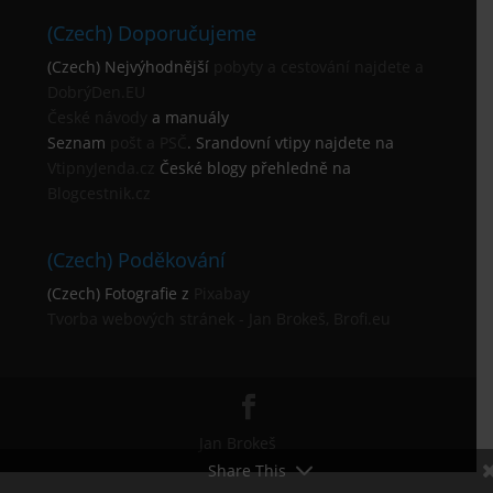
(Czech) Doporučujeme
(Czech) Nejvýhodnější
pobyty a cestování najdete a
DobrýDen.EU
České
návody
a manuály
Seznam
pošt a PSČ
. Srandovní vtipy najdete na
VtipnyJenda.cz
České blogy přehledně na
Blogcestnik.cz
(Czech) Poděkování
(Czech) Fotografie z
Pixabay
Tvorba webových stránek - Jan Brokeš, Brofi.eu
Jan Brokeš
Share This