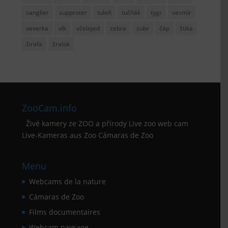
sanglier
supproter
tuleň
tučňák
tygr
vesmír
veverka
vlk
včelojed
zebra
zubr
čáp
štika
žirafa
žralok
ZooCam.info
Živé kamery ze ZOO a přírody Live zoo web cam
Live-Kameras aus Zoo Cámaras de Zoo
Menu
Webcams de la nature
Cámaras de Zoo
Films documentaires
Webcam paysage