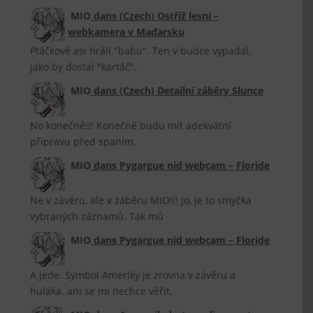
MIO
dans
(Czech) Ostříž lesní –
webkamera v Maďarsku
Ptáčkové asi hráli "babu". Ten v budce vypadal,
jako by dostal "kartáč".
MIO
dans
(Czech) Detailní záběry Slunce
No konečně!!! Konečně budu mít adekvátní
přípravu před spaním.
MIO
dans
Pygargue nid webcam – Floride
Ne v závěru, ale v záběru MIO!!! Jo, je to smyčka
vybraných záznamů. Tak mů
MIO
dans
Pygargue nid webcam – Floride
A jede. Symbol Ameriky je zrovna v závěru a
huláká. ani se mi nechce věřit,