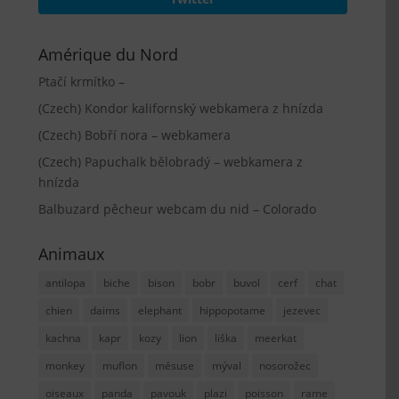
Amérique du Nord
Ptačí krmítko –
(Czech) Kondor kalifornský webkamera z hnízda
(Czech) Bobří nora – webkamera
(Czech) Papuchalk bělobradý – webkamera z
hnízda
Balbuzard pêcheur webcam du nid – Colorado
Animaux
antilopa
biche
bison
bobr
buvol
cerf
chat
chien
daims
elephant
hippopotame
jezevec
kachna
kapr
kozy
lion
liška
meerkat
monkey
muflon
mésuse
mýval
nosorožec
oiseaux
panda
pavouk
plazi
poisson
rame