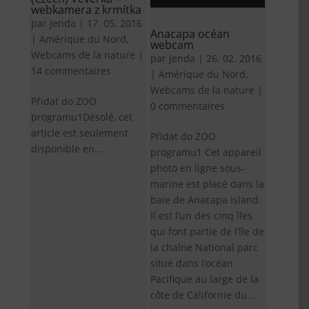
webkamera z krmítka
par
Jenda
|
17. 05. 2016
Anacapa océan
|
Amérique du Nord
,
webcam
Webcams de la nature
|
par
Jenda
|
26. 02. 2016
14 commentaires
|
Amérique du Nord
,
Webcams de la nature
|
Přidat do ZOO
0 commentaires
programu1Désolé, cet
article est seulement
Přidat do ZOO
disponible en...
programu1 Cet appareil
photo en ligne sous-
marine est placé dans la
baie de Anacapa Island.
Il est l’un des cinq îles
qui font partie de l’île de
la chaîne National parc
situé dans l’océan
Pacifique au large de la
côte de Californie du...