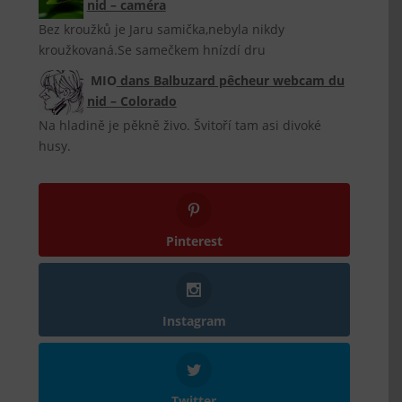
nid – caméra
Bez kroužků je Jaru samička,nebyla nikdy
kroužkovaná.Se samečkem hnízdí dru
MIO
dans
Balbuzard pêcheur webcam du
nid – Colorado
Na hladině je pěkně živo. Švitoří tam asi divoké
husy.
Pinterest
Instagram
Twitter