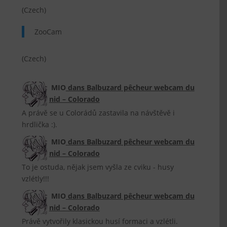
(Czech)
ZooCam
(Czech)
MIO
dans
Balbuzard pêcheur webcam du
nid – Colorado
A právě se u Colorádů zastavila na návštěvě i
hrdlička :).
MIO
dans
Balbuzard pêcheur webcam du
nid – Colorado
To je ostuda, nějak jsem vyšla ze cviku - husy
vzlétly!!!
MIO
dans
Balbuzard pêcheur webcam du
nid – Colorado
Právě vytvořily klasickou husí formaci a vzlétli.