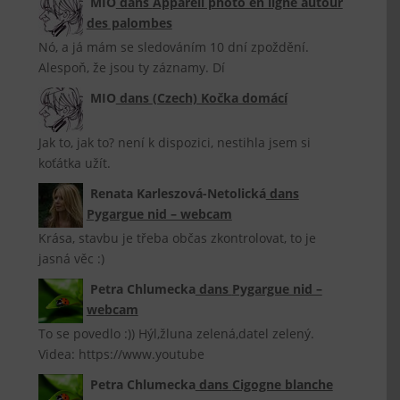
MIO
dans
Appareil photo en ligne autour
des palombes
Nó, a já mám se sledováním 10 dní zpoždění.
Alespoň, že jsou ty záznamy. Dí
MIO
dans
(Czech) Kočka domácí
Jak to, jak to? není k dispozici, nestihla jsem si
koťátka užít.
Renata Karleszová-Netolická
dans
Pygargue nid – webcam
Krása, stavbu je třeba občas zkontrolovat, to je
jasná věc :)
Petra Chlumecka
dans
Pygargue nid –
webcam
To se povedlo :)) Hýl,žluna zelená,datel zelený.
Videa: https://www.youtube
Petra Chlumecka
dans
Cigogne blanche