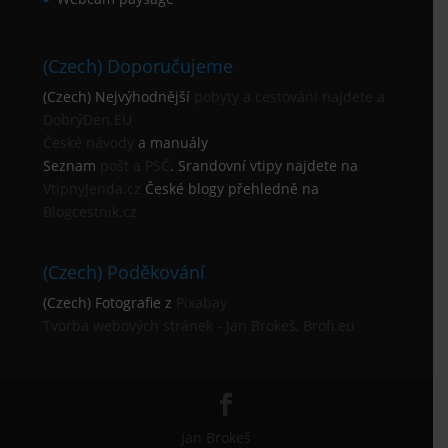
(Czech) Doporučujeme
(Czech) Nejvýhodnější
pobyty a cestování najdete a
DobrýDen.EU
České
návody
a manuály
Seznam
pošt a PSČ
. Srandovní vtipy najdete na
VtipnyJenda.cz
České blogy přehledně na
Blogcestnik.cz
(Czech) Poděkování
(Czech) Fotografie z
Pixabay
Tvorba webových stránek - Jan Brokeš, Brofi.eu
Jan Brokeš