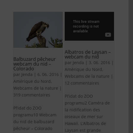
Albatros de Laysan –
webcam du nid
Balbuzard pêcheur
par
Jenda
|
3. 06. 2016
|
webcam du nid –
Colorado
Amérique du Nord
,
par
Jenda
|
6. 06. 2016
|
Webcams de la nature
|
Amérique du Nord
,
12 commentaires
Webcams de la nature
|
319 commentaires
Přidat do ZOO
programu2 Caméra de
Přidat do ZOO
la nidification des
programu10 Webcam
oiseaux de mer sur
du nid de balbuzard
Hawaii. L’Albatros de
pêcheur – Colorado
Laysan est grande