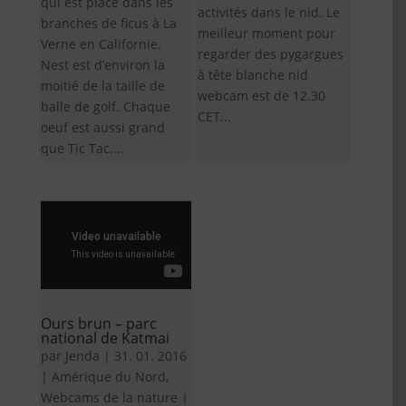
qui est placé dans les
activités dans le nid. Le
branches de ficus à La
meilleur moment pour
Verne en Californie.
regarder des pygargues
Nest est d’environ la
à tête blanche nid
moitié de la taille de
webcam est de 12.30
balle de golf. Chaque
CET...
oeuf est aussi grand
que Tic Tac....
Ours brun – parc
national de Katmai
par
Jenda
|
31. 01. 2016
|
Amérique du Nord
,
Webcams de la nature
|