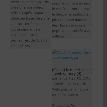
Webcam de balbuzards
seabird qui va à travers
offre une vue à deux
le Pacifique Nord. Il est
nids occupés. Appareil
le deuxième seabird le
photo en ligne offre une
plus commun dans les
vue sur l’œuf qui a été
îles Hawaii, avec une
couvé pendant avril
population estimée à 2,5
2016. Balbuzard
millions...
pêcheur est de 55 à 58
centimètres...
(Czech) Krmelec v lese
– webkamery (4)
par
Jenda
|
25. 05. 2016
|
Amérique du Nord
,
Webcams de la nature
|
8 commentaires
Přidat do ZOO