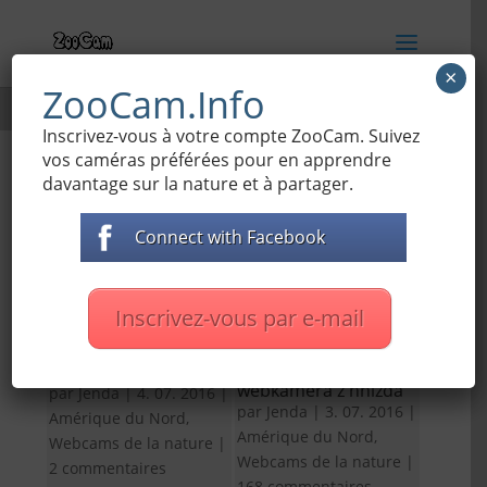
×
ZooCam.Info
Amérique du Nord
Inscrivez-vous à votre compte ZooCam. Suivez
vos caméras préférées pour en apprendre
davantage sur la nature et à partager.
Connect with Facebook
Inscrivez-vous par e-mail
(Czech) Kondor
Ptačí krmítko –
kalifornský
webkamera z hnízda
par
Jenda
|
4. 07. 2016
|
par
Jenda
|
3. 07. 2016
|
Amérique du Nord
,
Amérique du Nord
,
Webcams de la nature
|
Webcams de la nature
|
2 commentaires
168 commentaires