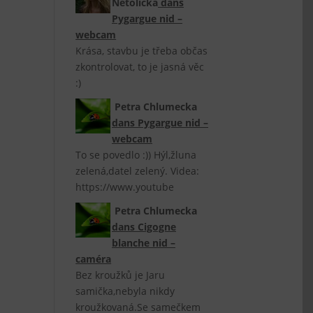
Netolická
dans
Pygargue nid –
webcam
Krása, stavbu je třeba občas
zkontrolovat, to je jasná věc
:)
Petra Chlumecka
dans
Pygargue nid –
webcam
To se povedlo :)) Hýl,žluna
zelená,datel zelený. Videa:
https://www.youtube
Petra Chlumecka
dans
Cigogne
blanche nid –
caméra
Bez kroužků je Jaru
samička,nebyla nikdy
kroužkovaná.Se samečkem