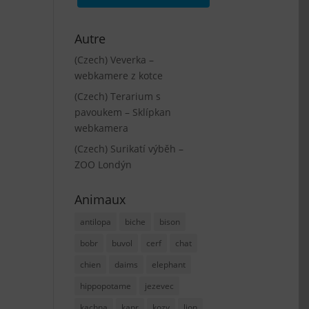
Autre
(Czech) Veverka –
webkamere z kotce
(Czech) Terarium s
pavoukem – Sklípkan
webkamera
(Czech) Surikatí výběh –
ZOO Londýn
Animaux
antilopa
biche
bison
bobr
buvol
cerf
chat
chien
daims
elephant
hippopotame
jezevec
kachna
kapr
kozy
lion