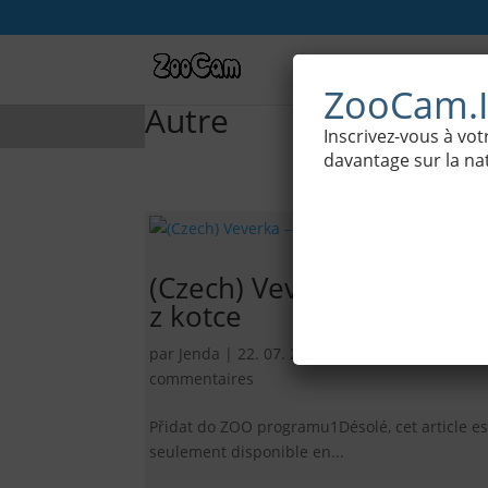
Webcams
ZooCam.I
Autre
Inscrivez-vous à v
davantage sur la nat
(Czech) Veverka – webka
z kotce
par
Jenda
|
22. 07. 2016
|
Autre
,
Cámaras de 
commentaires
Přidat do ZOO programu1Désolé, cet article es
seulement disponible en...