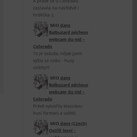
A právě se u Colorádů
zastavila na návštěvě i
hrdlička :).
MIO
dans
Balbuzard pêcheur
webcam du nid –
Colorado
To je ostuda, nějak jsem
vyšla ze cviku - husy
vzlétly!!!
MIO
dans
Balbuzard pêcheur
webcam du nid –
Colorado
Právě vytvořily klasickou
husí formaci a vzlétli.
MIO
dans
(Czech)
Ostříž lesní –