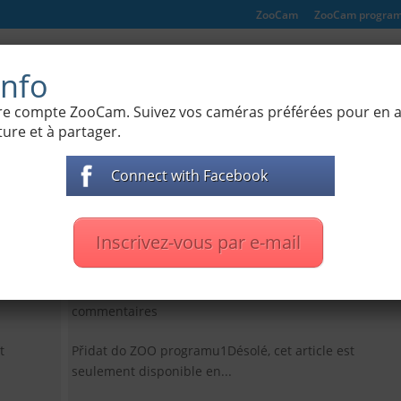
ZooCam
ZooCam progra
 de la nature
Cámaras de Zoo
Films documentai
nfo
otre compte ZooCam. Suivez vos caméras préférées pour en
ure et à partager.
Connect with Facebook
mere
(Czech) Terarium s pavoukem
Inscrivez-vous par e-mail
– Sklípkan webkamera
Zoo
|
0
par
Jenda
|
4. 03. 2016
|
Autre
,
Cámaras de Zoo
|
0
commentaires
t
Přidat do ZOO programu1Désolé, cet article est
seulement disponible en...