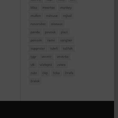
liška
meerkat
monkey
muflon
mésuse
mýval
nosorožec
oiseaux
panda
pavouk
plazi
poisson
rame
sanglier
supproter
tuleň
tučňák
tygr
vesmír
veverka
vlk
včelojed
zebra
zubr
čáp
štika
žirafa
žralok