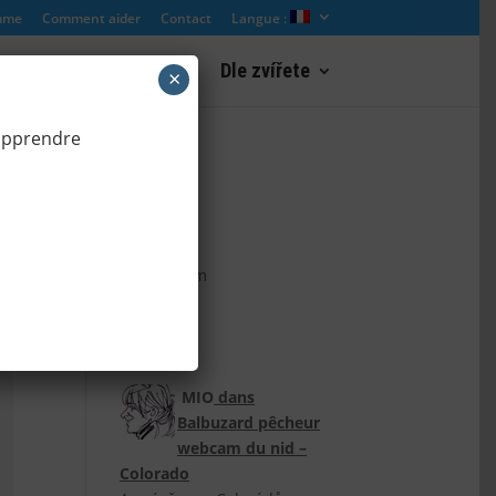
mme
Comment aider
Contact
Langue :
res
Webcam paysage
Dle zvířete
×
 apprendre
(Czech)
ZooCam
(Czech)
MIO
dans
Balbuzard pêcheur
webcam du nid –
Colorado