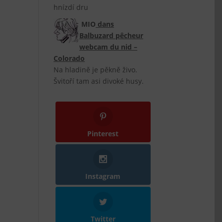
hnízdí dru
MIO
dans
Balbuzard pêcheur
webcam du nid –
Colorado
Na hladině je pěkně živo.
Švitoří tam asi divoké husy.
Pinterest
Instagram
Twitter