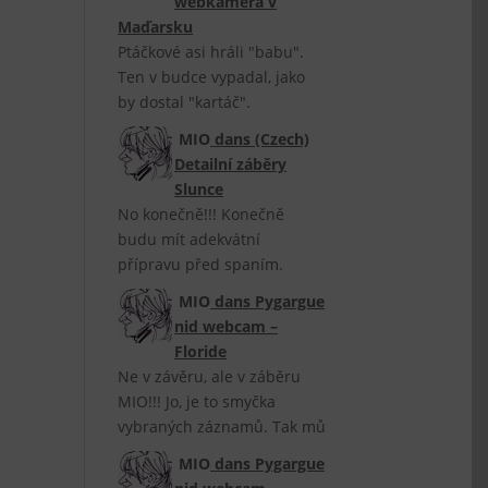
webkamera v
Maďarsku
Ptáčkové asi hráli "babu".
Ten v budce vypadal, jako
by dostal "kartáč".
MIO
dans
(Czech)
Detailní záběry
Slunce
No konečně!!! Konečně
budu mít adekvátní
přípravu před spaním.
MIO
dans
Pygargue
nid webcam –
Floride
Ne v závěru, ale v záběru
MIO!!! Jo, je to smyčka
vybraných záznamů. Tak mů
MIO
dans
Pygargue