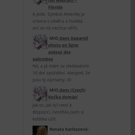
nid webcam –
Floride
A jede. Symbol Ameriky je
zrovna v závěru a huláká.
ani se mi nechce věřit,
MIO
dans
Appareil
photo en ligne
autour des
palombes
Nó, a já mám se sledováním
10 dní zpoždění. Alespoň, že
jsou ty záznamy. Dí
MIO
dans
(Czech)
Kočka domácí
Jak to, jak to? není k
dispozici, nestihla jsem si
koťátka užít.
Renata Karleszová-