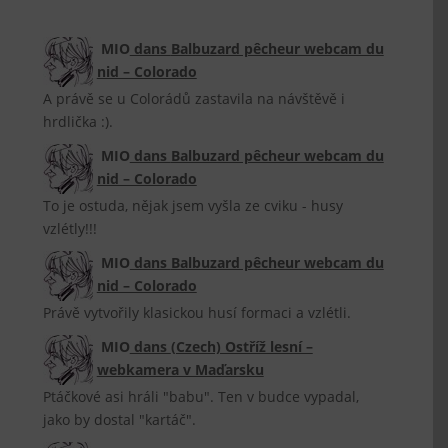
MIO
dans
Balbuzard pêcheur webcam du
nid – Colorado
A právě se u Colorádů zastavila na návštěvě i
hrdlička :).
MIO
dans
Balbuzard pêcheur webcam du
nid – Colorado
To je ostuda, nějak jsem vyšla ze cviku - husy
vzlétly!!!
MIO
dans
Balbuzard pêcheur webcam du
nid – Colorado
Právě vytvořily klasickou husí formaci a vzlétli.
MIO
dans
(Czech) Ostříž lesní –
webkamera v Maďarsku
Ptáčkové asi hráli "babu". Ten v budce vypadal,
jako by dostal "kartáč".