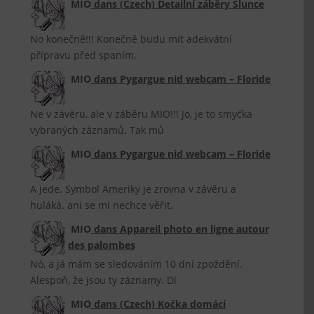
MIO
dans
(Czech) Detailní záběry Slunce
No konečně!!! Konečně budu mít adekvátní
přípravu před spaním.
MIO
dans
Pygargue nid webcam – Floride
Ne v závěru, ale v záběru MIO!!! Jo, je to smyčka
vybraných záznamů. Tak mů
MIO
dans
Pygargue nid webcam – Floride
A jede. Symbol Ameriky je zrovna v závěru a
huláká. ani se mi nechce věřit,
MIO
dans
Appareil photo en ligne autour
des palombes
Nó, a já mám se sledováním 10 dní zpoždění.
Alespoň, že jsou ty záznamy. Dí
MIO
dans
(Czech) Kočka domácí