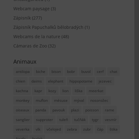
Webcam paysage
(3)
Zápisník
(277)
Zápisník Papuchalků bělobradých
(1)
Webcams de la nature
(48)
Cámaras de Zoo
(32)
Animaux
antilopa
biche
bison
bobr
buvol
cerf
chat
chien
daims
elephant
hippopotame
jezevec
kachna
kapr
kozy
lion
liška
meerkat
monkey
muflon
mésuse
mýval
nosorožec
oiseaux
panda
pavouk
plazi
poisson
rame
sanglier
supproter
tuleň
tučňák
tygr
vesmír
veverka
vlk
včelojed
zebra
zubr
čáp
štika
žirafa
žralok