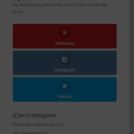
Na hladině je pěkně živo. Švitoří tam asi divoké
husy.
Pinterest
Instagram
Twitter
(Czech) Kategorie
Films documentaires
(16)
Uncategorized
(1)