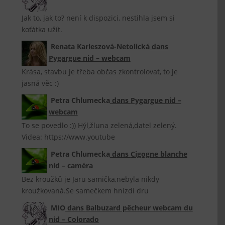
Jak to, jak to? není k dispozici, nestihla jsem si
koťátka užít.
Renata Karleszová-Netolická
dans
Pygargue nid – webcam
Krása, stavbu je třeba občas zkontrolovat, to je
jasná věc :)
Petra Chlumecka
dans
Pygargue nid –
webcam
To se povedlo :)) Hýl,žluna zelená,datel zelený.
Videa: https://www.youtube
Petra Chlumecka
dans
Cigogne blanche
nid – caméra
Bez kroužků je Jaru samička,nebyla nikdy
kroužkovaná.Se samečkem hnízdí dru
MIO
dans
Balbuzard pêcheur webcam du
nid – Colorado