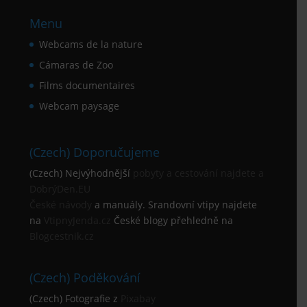
Menu
Webcams de la nature
Cámaras de Zoo
Films documentaires
Webcam paysage
(Czech) Doporučujeme
(Czech) Nejvýhodnější
pobyty a cestování najdete a
DobrýDen.EU
České
návody
a manuály. Srandovní vtipy najdete
na
VtipnyJenda.cz
České blogy přehledně na
Blogcestnik.cz
(Czech) Poděkování
(Czech) Fotografie z
Pixabay