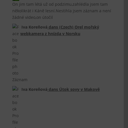
On jim tam létá už od podzimu,zahlédla jsem tam
několikrát i Káně lesní.Nestihla jsem záznam a není
žádné video,on útočil
Iva Koreňová
dans
(Czech) Orel mořský
webkamera z hnízda v Norsku
Záznam
Iva Koreňová
dans
Útok sovy v Makově