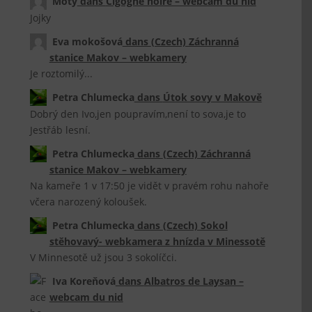
Moty
dans
Cigogne noire – webcam du nid
Jojky
Eva mokošová
dans
(Czech) Záchranná
stanice Makov – webkamery
Je roztomilý...
Petra Chlumecka
dans
Útok sovy v Makově
Dobrý den Ivo,jen poupravím,není to sova,je to
Jestřáb lesní.
Petra Chlumecka
dans
(Czech) Záchranná
stanice Makov – webkamery
Na kameře 1 v 17:50 je vidět v pravém rohu nahoře
včera narozený koloušek.
Petra Chlumecka
dans
(Czech) Sokol
stěhovavý- webkamera z hnízda v Minessotě
V Minnesotě už jsou 3 sokolíčci.
Iva Koreňová
dans
Albatros de Laysan –
webcam du nid