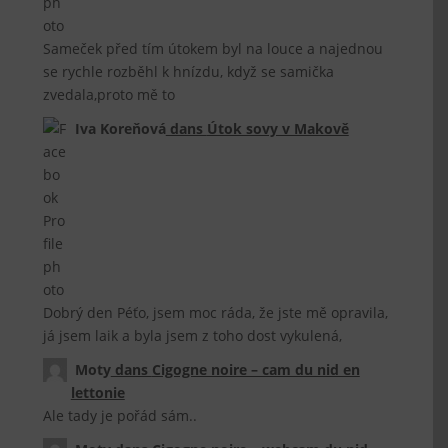
Sameček před tím útokem byl na louce a najednou
se rychle rozběhl k hnízdu, když se samička
zvedala,proto mě to
Iva Koreňová
dans
Útok sovy v Makově
Dobrý den Péťo, jsem moc ráda, že jste mě opravila,
já jsem laik a byla jsem z toho dost vykulená,
Moty
dans
Cigogne noire – cam du nid en
lettonie
Ale tady je pořád sám..