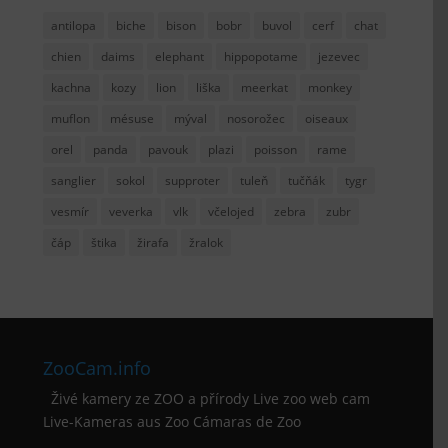
antilopa
biche
bison
bobr
buvol
cerf
chat
chien
daims
elephant
hippopotame
jezevec
kachna
kozy
lion
liška
meerkat
monkey
muflon
mésuse
mýval
nosorožec
oiseaux
orel
panda
pavouk
plazi
poisson
rame
sanglier
sokol
supproter
tuleň
tučňák
tygr
vesmír
veverka
vlk
včelojed
zebra
zubr
čáp
štika
žirafa
žralok
ZooCam.info
Živé kamery ze ZOO a přírody Live zoo web cam
Live-Kameras aus Zoo Cámaras de Zoo