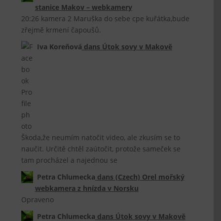
stanice Makov – webkamery
20:26 kamera 2 Maruška do sebe cpe kuřátka,bude
zřejmě krmení čapoušů.
Iva Koreňová
dans
Útok sovy v Makově
Škoda,že neumím natočit video, ale zkusím se to
naučit. Určitě chtěl zaútočit, protože sameček se
tam procházel a najednou se
Petra Chlumecka
dans
(Czech) Orel mořský
webkamera z hnízda v Norsku
Opraveno
Petra Chlumecka
dans
Útok sovy v Makově