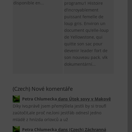
disponible en...
programu1 Histoire
d’incroyablement
puissant femelle de
loup gris. Environ un
document qu’elle-loup
de Yellowstone, qui
quitte son sac pour
devenir leader fort de
son nouveau pack. vlk
dokumentární...
(Czech) Nové komentáře
Petra Chlumecka
dans
Útok sovy v Makově
Díky Ivo,právě jsem přemýšlela jestli by si troufl
zaútočit,ale proč ne,loni jestřáb odnesl jedno
mládě z hnízda orlovců a už
Petra Chlumecka
dans
(Czech) Záchranná