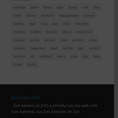
antilopa
biche
bison
bobr
buvol
cerf
chat
chien
daims
elephant
hippopotame
jezevec
kachna
kapr
kozy
lion
liška
meerkat
monkey
muflon
mésuse
mýval
nosorožec
oiseaux
panda
pavouk
plazi
poisson
rame
sanglier
supproter
tuleň
tučňák
tygr
vesmír
veverka
vlk
včelojed
zebra
zubr
čáp
štika
žirafa
žralok
ZooCam.info
Živé kamery ze ZOO a přírody Live zoo web cam
Live-Kameras aus Zoo Cámaras de Zoo