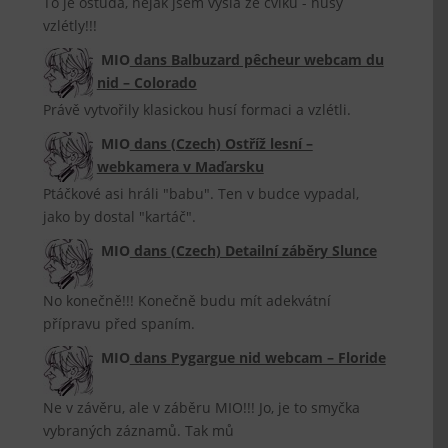
To je ostuda, nějak jsem vyšla ze cviku - husy
vzlétly!!!
MIO
dans
Balbuzard pêcheur webcam du
nid – Colorado
Právě vytvořily klasickou husí formaci a vzlétli.
MIO
dans
(Czech) Ostříž lesní –
webkamera v Maďarsku
Ptáčkové asi hráli "babu". Ten v budce vypadal,
jako by dostal "kartáč".
MIO
dans
(Czech) Detailní záběry Slunce
No konečně!!! Konečně budu mít adekvátní
přípravu před spaním.
MIO
dans
Pygargue nid webcam – Floride
Ne v závěru, ale v záběru MIO!!! Jo, je to smyčka
vybraných záznamů. Tak mů