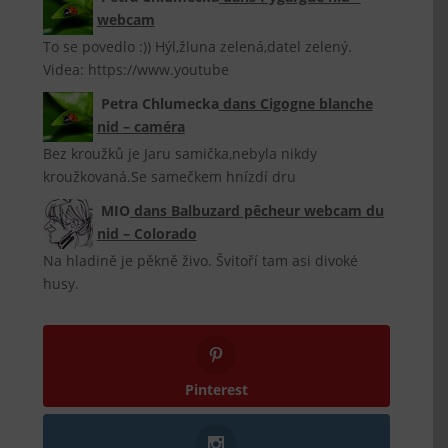
webcam
To se povedlo :)) Hýl,žluna zelená,datel zelený.
Videa: https://www.youtube
Petra Chlumecka
dans
Cigogne blanche
nid – caméra
Bez kroužků je Jaru samička,nebyla nikdy
kroužkovaná.Se samečkem hnízdí dru
MIO
dans
Balbuzard pêcheur webcam du
nid – Colorado
Na hladině je pěkně živo. Švitoří tam asi divoké
husy.
Pinterest