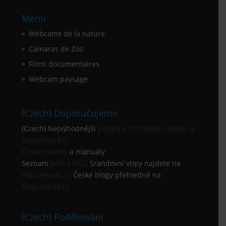
Menu
Webcams de la nature
Cámaras de Zoo
Films documentaires
Webcam paysage
(Czech) Doporučujeme
(Czech) Nejvýhodnější
pobyty a cestování najdete a
DobrýDen.EU
České
návody
a manuály
Seznam
pošt a PSČ
. Srandovní vtipy najdete na
VtipnyJenda.cz
České blogy přehledně na
Blogcestnik.cz
(Czech) Poděkování