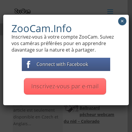
×
ZooCam.Info
rame
Inscrivez-vous à votre compte ZooCam. Suivez
vos caméras préférées pour en apprendre
davantage sur la nature et à partager.
(Czech)
(Czech) Rysí výběh
Connect with Facebook
ZooCam
par
Jenda
|
31. 01. 2016
|
Bête
,
Cámaras de Zoo
|
10 commentaires
(Czech)
Inscrivez-vous par e-mail
Přidat do ZOO
MIO
dans
programu2Désolé, cet
Balbuzard
article est seulement
pêcheur webcam
disponible en Czech et
du nid – Colorado
Anglais...