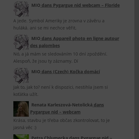
MIO
dans
Pygargue nid webcam – Floride
A jede. Symbol Ameriky je zrovna v závěru a
huláká. ani se mi nechce věřit,
MIO
dans
Appareil photo en ligne autour
des palombes
Nó, a já mám se sledováním 10 dní zpoždění.
Alespoň, že jsou ty záznamy. Dí
MIO
dans
(Czech) Kočka domácí
Jak to, jak to? není k dispozici, nestihla jsem si
koťátka užít.
Renata Karleszová-Netolická
dans
Pygargue nid – webcam
Krása, stavbu je třeba občas zkontrolovat, to je
jasná věc :)
Petra Chlumecka
dans
Pygargue nid –