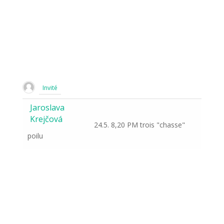
Invité
Jaroslava
Krejčová
24.5. 8,20 PM trois "chasse"
poilu