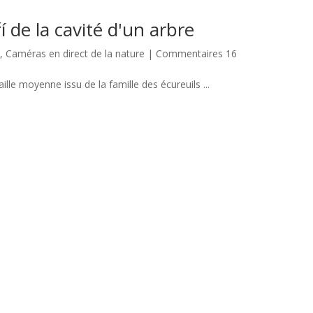
 de la cavité d'un arbre
a
,
Caméras en direct de la nature
|
Commentaires 16
aille moyenne issu de la famille des écureuils ...