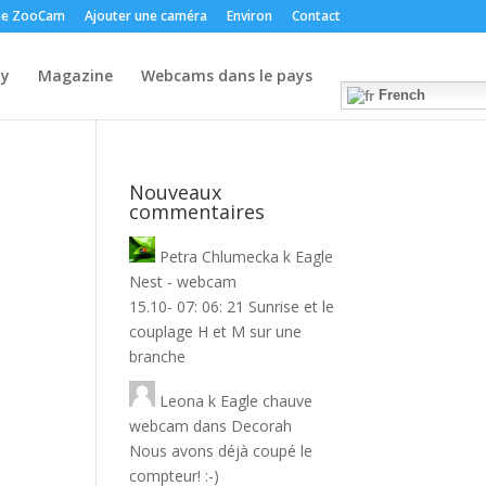
e ZooCam
Ajouter une caméra
Environ
Contact
y
Magazine
Webcams dans le pays
French
Nouveaux
commentaires
Petra Chlumecka
k
Eagle
Nest - webcam
15.10- 07: 06: 21 Sunrise et le
couplage H et M sur une
branche
Leona
k
Eagle chauve
webcam dans Decorah
Nous avons déjà coupé le
compteur! :-)