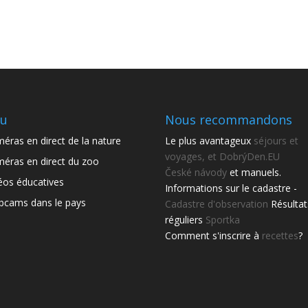
u
Nous recommandons
éras en direct de la nature
Le plus avantageux
séjours et
voyages, et DobrýDen.EU
éras en direct du zoo
České
návody
et manuels.
éos éducatives
Informations sur le cadastre -
cams dans le pays
Cadastre d'observation
Résultat
réguliers
Sportka
Comment s'inscrire à
recettes
?