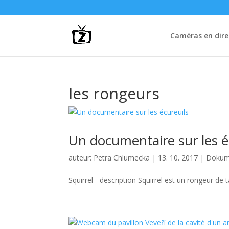
Caméras en dire
les rongeurs
Un documentaire sur les é
auteur:
Petra Chlumecka
|
13. 10. 2017
|
Dokum
Squirrel - description Squirrel est un rongeur de t