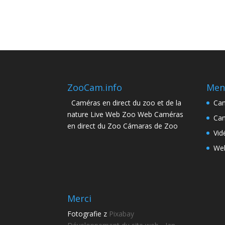
ZooCam.info
Men
Caméras en direct du zoo et de la
Cam
nature Live Web Zoo Web Caméras
Cam
en direct du Zoo Cámaras de Zoo
Vid
Web
Merci
Fotografie z
Pixabay