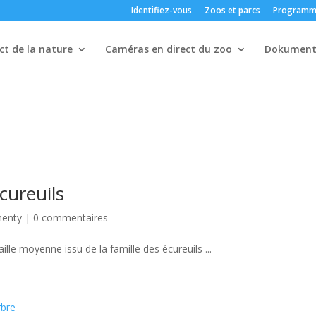
Identifiez-vous
Zoos et parcs
Programm
ct de la nature
Caméras en direct du zoo
Dokument
cureuils
enty
|
0 commentaires
aille moyenne issu de la famille des écureuils ...