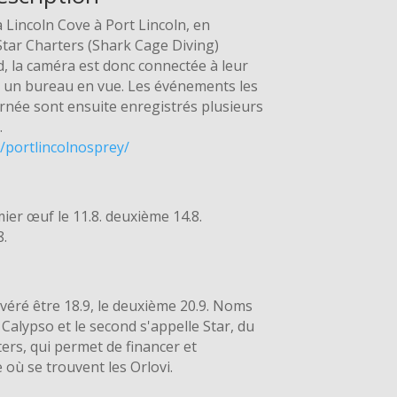
à Lincoln Cove à Port Lincoln, en
Star Charters (Shark Cage Diving)
d, la caméra est donc connectée à leur
à un bureau en vue. Les événements les
urnée sont ensuite enregistrés plusieurs
.
/portlincolnosprey/
ier œuf le 11.8. deuxième 14.8.
8.
véré être 18.9, le deuxième 20.9. Noms
 Calypso et le second s'appelle Star, du
ers, qui permet de financer et
 où se trouvent les Orlovi.