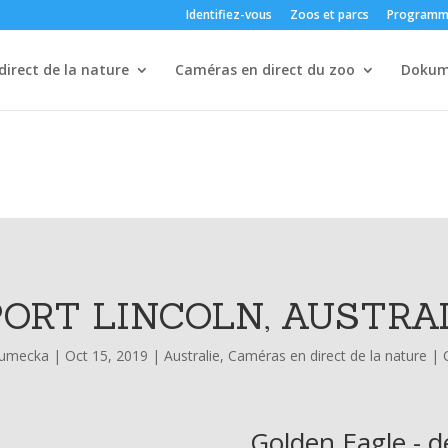
Identifiez-vous
Zoos et parcs
Programm
irect de la nature
Caméras en direct du zoo
Dokum
PORT LINCOLN, AUSTRA
lumecka
|
Oct 15, 2019
|
Australie
,
Caméras en direct de la nature
|
Golden Eagle - d