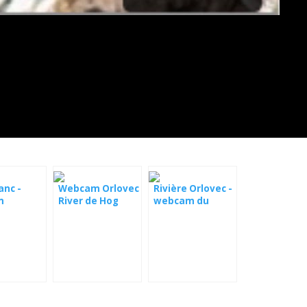
anc -
Webcam Orlovec
Rivière Orlovec -
m
River de Hog
webcam du
Island
Montana
es du
urant des
devant les