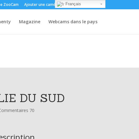
Français
e ZooCam
Ajouter une caméra
Environ
Contact
enty
Magazine
Webcams dans le pays
LIE DU SUD
Commentaires 70
escription