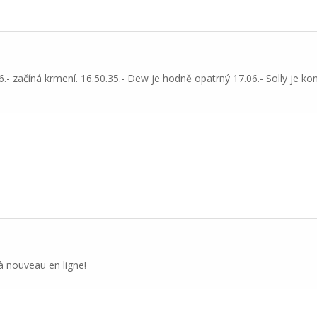
6.- začíná krmení. 16.50.35.- Dew je hodně opatrný 17.06.- Solly je ko
à nouveau en ligne!