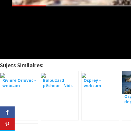
Sujets Similaires:
Rivière Orlovec -
Balbuzard
Osprey -
webcam
pêcheur - Nids
webcam
Savannah
en Finlande
Montana
Os
dep
en