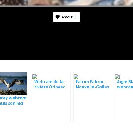
Amour
5
Webcam de la
Falcon Falcon -
Aigle Bl
rivière Orlovec
Nouvelle-Galles
webca
VGCC Florida
du Sud
Abonnez-vous aux nouvell
prey webcam
monde de la nature
uis son nid
 Pologne
Une fois par semaine, nous vous tiendrons au co
événements les plus importants qui se déroulent 
caméras.