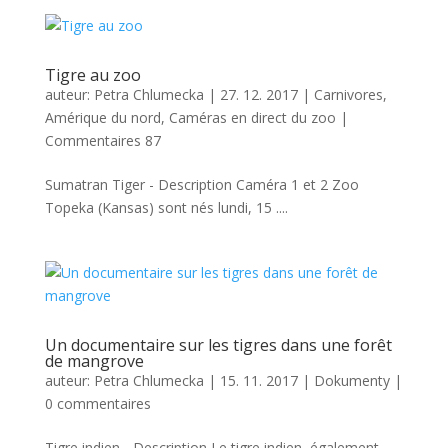
Tigre au zoo
auteur:
Petra Chlumecka
|
27. 12. 2017
|
Carnivores
,
Amérique du nord
,
Caméras en direct du zoo
|
Commentaires 87
Sumatran Tiger - Description Caméra 1 et 2 Zoo
Topeka (Kansas) sont nés lundi, 15 ....
Un documentaire sur les tigres dans une forêt
de mangrove
auteur:
Petra Chlumecka
|
15. 11. 2017
|
Dokumenty
|
0 commentaires
Tigre indien - Description Le tigre indien, également