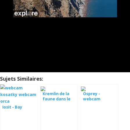
Sujets Similaires:
Kremlin de la
Osprey -
faune dans le
webcam
nord du Texas
Montana
Iosit - Bay