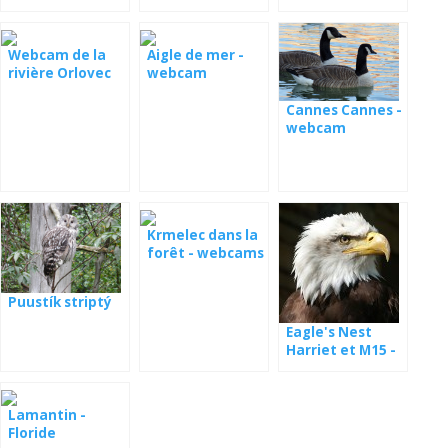
Webcam de la
Aigle de mer -
rivière Orlovec
webcam
VGCC Florida
Cannes Cannes -
webcam
Krmelec dans la
forêt - webcams
Puustík striptý
Eagle's Nest
Harriet et M15 -
webcam
Lamantin -
Floride