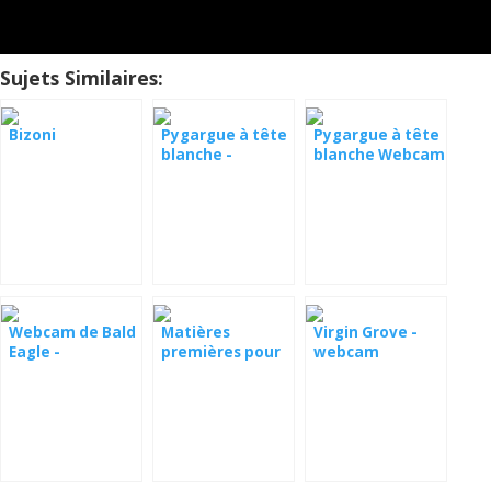
Sujets Similaires:
Bizoni
Pygargue à tête
Pygargue à tête
blanche -
blanche Webcam
Juneau, Alaska
Canyon chauve
Webcam de Bald
Matières
Virgin Grove -
Eagle -
premières pour
webcam
Pittsburgh
la faune