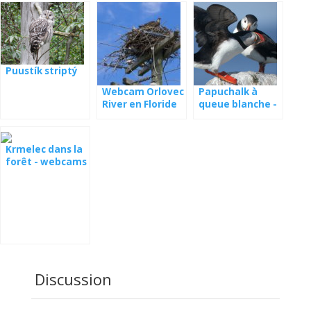
Puustík striptý
Webcam Orlovec
Papuchalk à
River en Floride
queue blanche -
webcam du nid
Krmelec dans la
forêt - webcams
Discussion