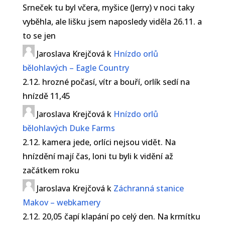
Srneček tu byl včera, myšice (Jerry) v noci taky
vyběhla, ale lišku jsem naposledy viděla 26.11. a
to se jen
Jaroslava Krejčová
k
Hnízdo orlů
bělohlavých – Eagle Country
2.12. hrozné počasí, vítr a bouří, orlík sedí na
hnízdě 11,45
Jaroslava Krejčová
k
Hnízdo orlů
bělohlavých Duke Farms
2.12. kamera jede, orlíci nejsou vidět. Na
hnízdění mají čas, loni tu byli k vidění až
začátkem roku
Jaroslava Krejčová
k
Záchranná stanice
Makov – webkamery
2.12. 20,05 čapí klapání po celý den. Na krmítku