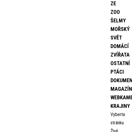
ZE
ZOO
ŠELMY
MOŘSKÝ
SVĚT
DOMÁCÍ
ZVÍŘATA
OSTATNÍ
PTÁCI
DOKUME
MAGAZÍN
WEBKAM
KRAJINY
Vyberte
stránku
Živé