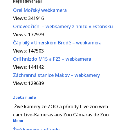
Nejsledovanější
Orel Mořský webkamera
Views: 341916
Orlovec říční – webkamery z hnízd v Estonsku
Views: 177979
Čáp bílý v Uherském Brodě – webkamera
Views: 147503
Orlí hnízdo M15 a F23 – webkamera
Views: 144142
Záchranná stanice Makov – webkamery
Views: 129639
ZooCam.info
Živé kamery ze ZOO a přírody Live zoo web
cam Live-Kameras aus Zoo Cámaras de Zoo
Menu
Živé kamery z přírody