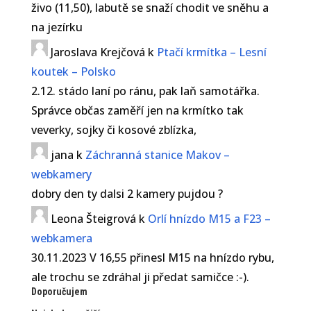
živo (11,50), labutě se snaží chodit ve sněhu a
na jezírku
Jaroslava Krejčová
k
Ptačí krmítka – Lesní
koutek – Polsko
2.12. stádo laní po ránu, pak laň samotářka.
Správce občas zaměří jen na krmítko tak
veverky, sojky či kosové zblízka,
jana
k
Záchranná stanice Makov –
webkamery
dobry den ty dalsi 2 kamery pujdou ?
Leona Šteigrová
k
Orlí hnízdo M15 a F23 –
webkamera
30.11.2023 V 16,55 přinesl M15 na hnízdo rybu,
ale trochu se zdráhal ji předat samičce :-).
Doporučujem