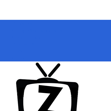
Přihlásit se
Zoologické zahrady a parky
ZooCam Program
Přidat kameru
O nás
Kontakt