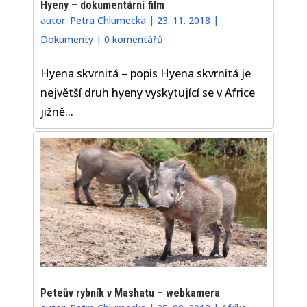
Hyeny – dokumentární film
autor:
Petra Chlumecka
|
23. 11. 2018
|
Dokumenty
|
0 komentářů
Hyena skvrnitá – popis Hyena skvrnitá je
největší druh hyeny vyskytující se v Africe
jižně...
Peteův rybník v Mashatu – webkamera