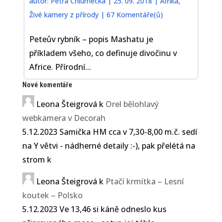
autor:
Petra Chlumecka
|
25. 09. 2018
|
Afrika
,
Živé kamery z přírody
|
67 Komentáře(ů)
Peteův rybník – popis Mashatu je
příkladem všeho, co definuje divočinu v
Africe. Přírodní...
Nové komentáře
Leona Šteigrová
k
Orel bělohlavý
webkamera v Decorah
5.12.2023 Samička HM cca v 7,30-8,00 m.č. sedí
na Y větvi - nádherné detaily :-), pak přelétá na
strom k
Leona Šteigrová
k
Ptačí krmítka – Lesní
koutek – Polsko
5.12.2023 Ve 13,46 si káně odneslo kus