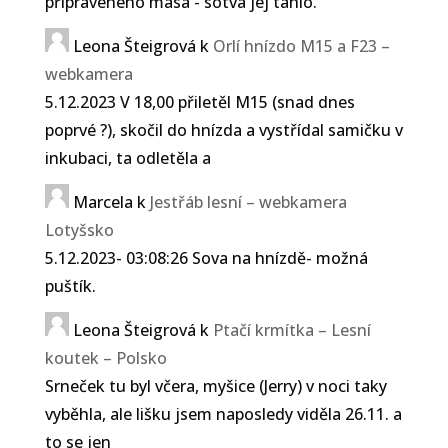
připraveného masa - sotva jej táhlo.
Leona Šteigrová
k
Orlí hnízdo M15 a F23 –
webkamera
5.12.2023 V 18,00 přiletěl M15 (snad dnes
poprvé ?), skočil do hnízda a vystřídal samičku v
inkubaci, ta odletěla a
Marcela
k
Jestřáb lesní – webkamera
Lotyšsko
5.12.2023- 03:08:26 Sova na hnízdě- možná
puštík.
Leona Šteigrová
k
Ptačí krmítka – Lesní
koutek – Polsko
Srneček tu byl včera, myšice (Jerry) v noci taky
vyběhla, ale lišku jsem naposledy viděla 26.11. a
to se jen