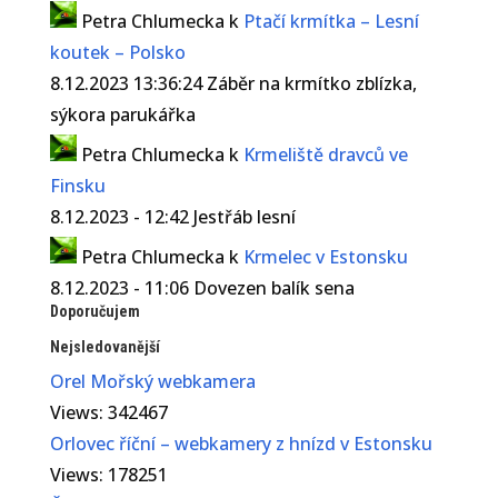
Petra Chlumecka
k
Ptačí krmítka – Lesní
koutek – Polsko
8.12.2023 13:36:24 Záběr na krmítko zblízka,
sýkora parukářka
Petra Chlumecka
k
Krmeliště dravců ve
Finsku
8.12.2023 - 12:42 Jestřáb lesní
Petra Chlumecka
k
Krmelec v Estonsku
8.12.2023 - 11:06 Dovezen balík sena
Doporučujem
Nejsledovanější
Orel Mořský webkamera
Views: 342467
Orlovec říční – webkamery z hnízd v Estonsku
Views: 178251