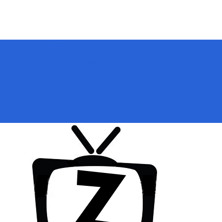
Přihlásit se
Zoologické zahrady a parky
ZooCam Program
Přidat kameru
O nás
Kontakt