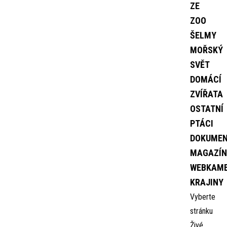
ZE
ZOO
ŠELMY
MOŘSKÝ
SVĚT
DOMÁCÍ
ZVÍŘATA
OSTATNÍ
PTÁCI
DOKUME
MAGAZÍN
WEBKAM
KRAJINY
Vyberte
stránku
Živé