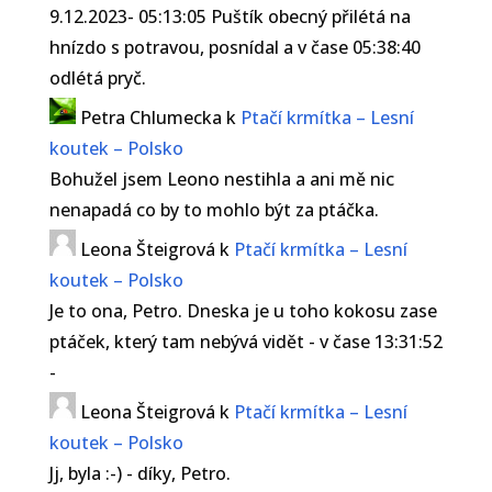
9.12.2023- 05:13:05 Puštík obecný přilétá na
hnízdo s potravou, posnídal a v čase 05:38:40
odlétá pryč.
Petra Chlumecka
k
Ptačí krmítka – Lesní
koutek – Polsko
Bohužel jsem Leono nestihla a ani mě nic
nenapadá co by to mohlo být za ptáčka.
Leona Šteigrová
k
Ptačí krmítka – Lesní
koutek – Polsko
Je to ona, Petro. Dneska je u toho kokosu zase
ptáček, který tam nebývá vidět - v čase 13:31:52
-
Leona Šteigrová
k
Ptačí krmítka – Lesní
koutek – Polsko
Jj, byla :-) - díky, Petro.