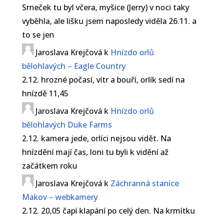
Srneček tu byl včera, myšice (Jerry) v noci taky
vyběhla, ale lišku jsem naposledy viděla 26.11. a
to se jen
Jaroslava Krejčová
k
Hnízdo orlů
bělohlavých – Eagle Country
2.12. hrozné počasí, vítr a bouří, orlík sedí na
hnízdě 11,45
Jaroslava Krejčová
k
Hnízdo orlů
bělohlavých Duke Farms
2.12. kamera jede, orlíci nejsou vidět. Na
hnízdění mají čas, loni tu byli k vidění až
začátkem roku
Jaroslava Krejčová
k
Záchranná stanice
Makov – webkamery
2.12. 20,05 čapí klapání po celý den. Na krmítku