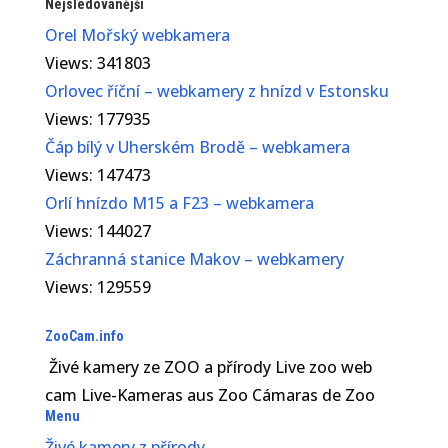
Nejsledovanější
Orel Mořský webkamera
Views: 341803
Orlovec říční – webkamery z hnízd v Estonsku
Views: 177935
Čáp bílý v Uherském Brodě – webkamera
Views: 147473
Orlí hnízdo M15 a F23 – webkamera
Views: 144027
Záchranná stanice Makov – webkamery
Views: 129559
ZooCam.info
Živé kamery ze ZOO a přírody Live zoo web
cam Live-Kameras aus Zoo Cámaras de Zoo
Menu
Živé kamery z přírody