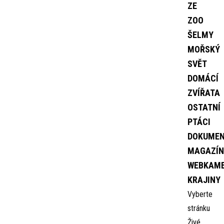
ZE
ZOO
ŠELMY
MOŘSKÝ
SVĚT
DOMÁCÍ
ZVÍŘATA
OSTATNÍ
PTÁCI
DOKUME
MAGAZÍN
WEBKAM
KRAJINY
Vyberte
stránku
Živé