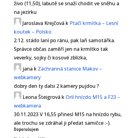
živo (11,50), labutě se snaží chodit ve sněhu a
na jezírku
Jaroslava Krejčová
k
Ptačí krmítka – Lesní
koutek – Polsko
2.12. stádo laní po ránu, pak laň samotářka.
Správce občas zaměří jen na krmítko tak
veverky, sojky či kosové zblízka,
jana
k
Záchranná stanice Makov –
webkamery
dobry den ty dalsi 2 kamery pujdou ?
Leona Šteigrová
k
Orlí hnízdo M15 a F23 –
webkamera
30.11.2023 V 16,55 přinesl M15 na hnízdo rybu,
ale trochu se zdráhal ji předat samičce :-).
Doporučujem