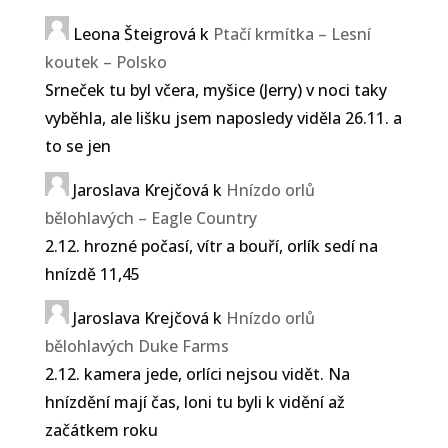
Leona Šteigrová
k
Ptačí krmítka – Lesní
koutek – Polsko
Srneček tu byl včera, myšice (Jerry) v noci taky
vyběhla, ale lišku jsem naposledy viděla 26.11. a
to se jen
Jaroslava Krejčová
k
Hnízdo orlů
bělohlavých – Eagle Country
2.12. hrozné počasí, vítr a bouří, orlík sedí na
hnízdě 11,45
Jaroslava Krejčová
k
Hnízdo orlů
bělohlavých Duke Farms
2.12. kamera jede, orlíci nejsou vidět. Na
hnízdění mají čas, loni tu byli k vidění až
začátkem roku