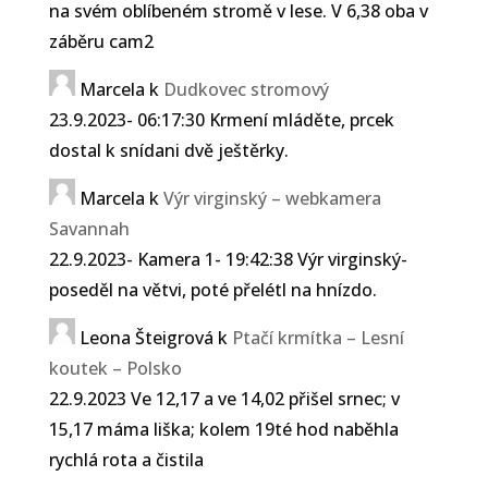
na svém oblíbeném stromě v lese. V 6,38 oba v
záběru cam2
Marcela
k
Dudkovec stromový
23.9.2023- 06:17:30 Krmení mláděte, prcek
dostal k snídani dvě ještěrky.
Marcela
k
Výr virginský – webkamera
Savannah
22.9.2023- Kamera 1- 19:42:38 Výr virginský-
poseděl na větvi, poté přelétl na hnízdo.
Leona Šteigrová
k
Ptačí krmítka – Lesní
koutek – Polsko
22.9.2023 Ve 12,17 a ve 14,02 přišel srnec; v
15,17 máma liška; kolem 19té hod naběhla
rychlá rota a čistila