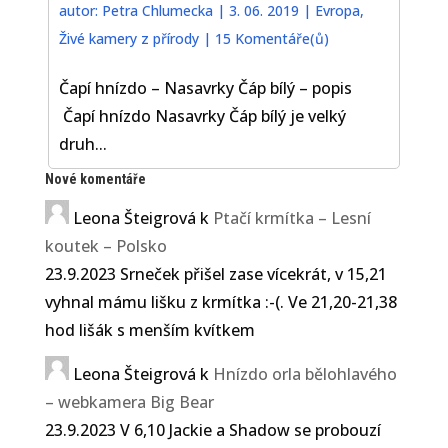
autor:
Petra Chlumecka
|
3. 06. 2019
|
Evropa
,
Živé kamery z přírody
|
15 Komentáře(ů)
Čapí hnízdo – Nasavrky Čáp bílý – popis
Čapí hnízdo Nasavrky Čáp bílý je velký
druh...
Nové komentáře
Leona Šteigrová
k
Ptačí krmítka – Lesní
koutek – Polsko
23.9.2023 Srneček přišel zase vícekrát, v 15,21
vyhnal mámu lišku z krmítka :-(. Ve 21,20-21,38
hod lišák s menším kvítkem
Leona Šteigrová
k
Hnízdo orla bělohlavého
– webkamera Big Bear
23.9.2023 V 6,10 Jackie a Shadow se probouzí