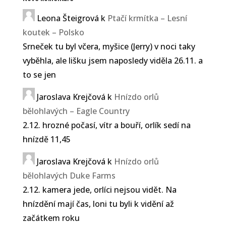
Leona Šteigrová
k
Ptačí krmítka – Lesní
koutek – Polsko
Srneček tu byl včera, myšice (Jerry) v noci taky
vyběhla, ale lišku jsem naposledy viděla 26.11. a
to se jen
Jaroslava Krejčová
k
Hnízdo orlů
bělohlavých – Eagle Country
2.12. hrozné počasí, vítr a bouří, orlík sedí na
hnízdě 11,45
Jaroslava Krejčová
k
Hnízdo orlů
bělohlavých Duke Farms
2.12. kamera jede, orlíci nejsou vidět. Na
hnízdění mají čas, loni tu byli k vidění až
začátkem roku