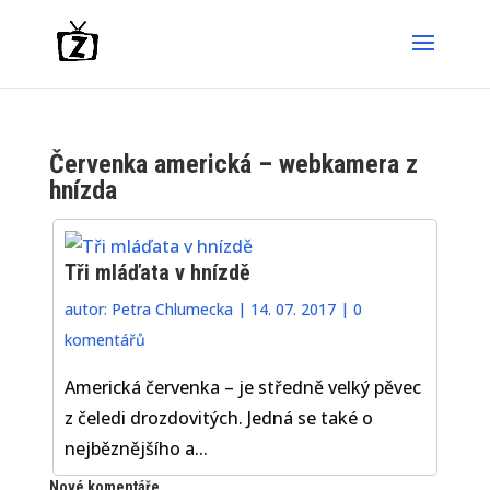
Červenka americká – webkamera z
hnízda
Tři mláďata v hnízdě
autor:
Petra Chlumecka
|
14. 07. 2017
|
0
komentářů
Americká červenka – je středně velký pěvec
z čeledi drozdovitých. Jedná se také o
nejběznějšího a...
Nové komentáře