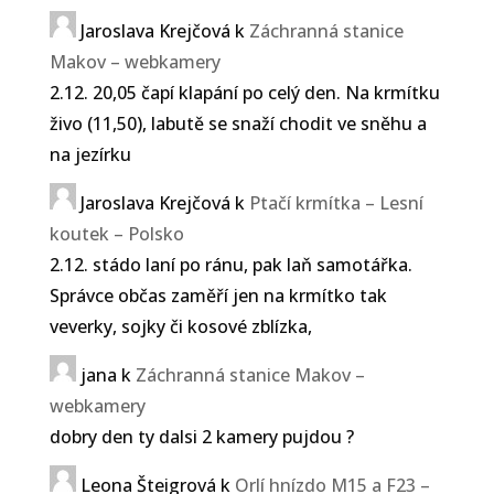
Jaroslava Krejčová
k
Záchranná stanice
Makov – webkamery
2.12. 20,05 čapí klapání po celý den. Na krmítku
živo (11,50), labutě se snaží chodit ve sněhu a
na jezírku
Jaroslava Krejčová
k
Ptačí krmítka – Lesní
koutek – Polsko
2.12. stádo laní po ránu, pak laň samotářka.
Správce občas zaměří jen na krmítko tak
veverky, sojky či kosové zblízka,
jana
k
Záchranná stanice Makov –
webkamery
dobry den ty dalsi 2 kamery pujdou ?
Leona Šteigrová
k
Orlí hnízdo M15 a F23 –