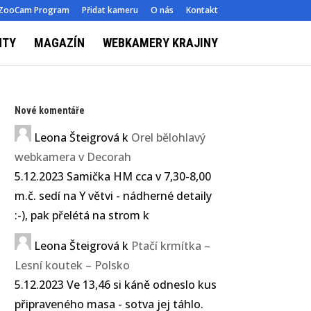
ZooCam Program
Přidat kameru
O nás
Kontakt
NTY
MAGAZÍN
WEBKAMERY KRAJINY
Nové komentáře
Leona Šteigrová
k
Orel bělohlavý
webkamera v Decorah
5.12.2023 Samička HM cca v 7,30-8,00
m.č. sedí na Y větvi - nádherné detaily
:-), pak přelétá na strom k
Leona Šteigrová
k
Ptačí krmítka –
Lesní koutek – Polsko
5.12.2023 Ve 13,46 si káně odneslo kus
připraveného masa - sotva jej táhlo.