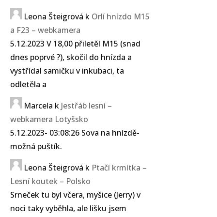
Leona Šteigrová
k
Orlí hnízdo M15
a F23 – webkamera
5.12.2023 V 18,00 přiletěl M15 (snad
dnes poprvé ?), skočil do hnízda a
vystřídal samičku v inkubaci, ta
odletěla a
Marcela
k
Jestřáb lesní –
webkamera Lotyšsko
5.12.2023- 03:08:26 Sova na hnízdě-
možná puštík.
Leona Šteigrová
k
Ptačí krmítka –
Lesní koutek – Polsko
Srneček tu byl včera, myšice (Jerry) v
noci taky vyběhla, ale lišku jsem