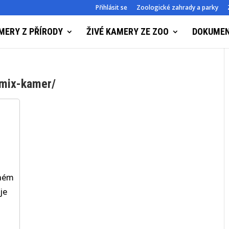
Přihlásit se
Zoologické zahrady a parky
MERY Z PŘÍRODY
ŽIVÉ KAMERY ZE ZOO
DOKUME
-mix-kamer/
mném
je