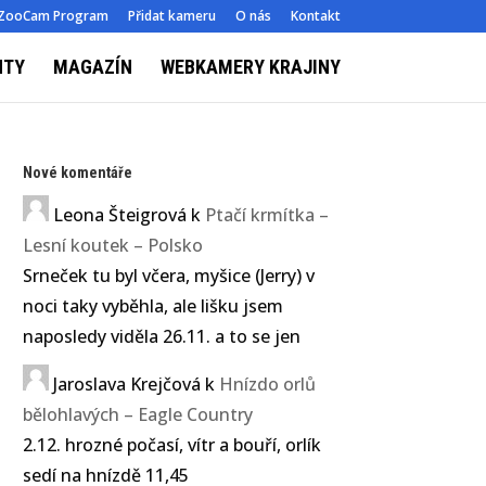
ZooCam Program
Přidat kameru
O nás
Kontakt
NTY
MAGAZÍN
WEBKAMERY KRAJINY
Nové komentáře
Leona Šteigrová
k
Ptačí krmítka –
Lesní koutek – Polsko
Srneček tu byl včera, myšice (Jerry) v
noci taky vyběhla, ale lišku jsem
naposledy viděla 26.11. a to se jen
Jaroslava Krejčová
k
Hnízdo orlů
bělohlavých – Eagle Country
2.12. hrozné počasí, vítr a bouří, orlík
sedí na hnízdě 11,45