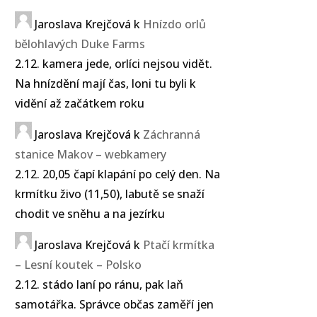
Jaroslava Krejčová
k
Hnízdo orlů
bělohlavých Duke Farms
2.12. kamera jede, orlíci nejsou vidět.
Na hnízdění mají čas, loni tu byli k
vidění až začátkem roku
Jaroslava Krejčová
k
Záchranná
stanice Makov – webkamery
2.12. 20,05 čapí klapání po celý den. Na
krmítku živo (11,50), labutě se snaží
chodit ve sněhu a na jezírku
Jaroslava Krejčová
k
Ptačí krmítka
– Lesní koutek – Polsko
2.12. stádo laní po ránu, pak laň
samotářka. Správce občas zaměří jen