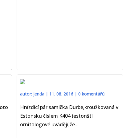
autor:
Jenda
|
11. 08. 2016
|
0 komentářů
Toto
Hnízdící pár samička Durbe,kroužkovaná v
u
Estonsku číslem K404 (estonští
ornitologové uvádějí,že...