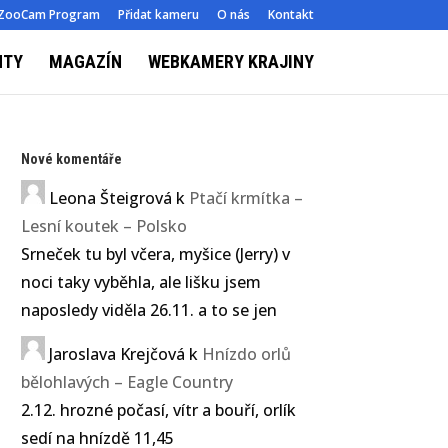
ZooCam Program
Přidat kameru
O nás
Kontakt
NTY
MAGAZÍN
WEBKAMERY KRAJINY
Nové komentáře
Leona Šteigrová
k
Ptačí krmítka –
Lesní koutek – Polsko
Srneček tu byl včera, myšice (Jerry) v
noci taky vyběhla, ale lišku jsem
naposledy viděla 26.11. a to se jen
Jaroslava Krejčová
k
Hnízdo orlů
bělohlavých – Eagle Country
2.12. hrozné počasí, vítr a bouří, orlík
sedí na hnízdě 11,45