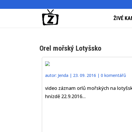
ŽIVÉ KA
Orel mořský Lotyšsko
autor:
Jenda
|
23. 09. 2016
|
0 komentářů
video záznam orlů mořských na lotyš
hnízdě 22.9.2016...