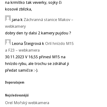
na krmítko tak veverky, sojky či
kosové zblízka,
jana
k
Záchranná stanice Makov –
webkamery
dobry den ty dalsi 2 kamery pujdou ?
Leona Šteigrová
k
Orlí hnízdo M15
a F23 – webkamera
30.11.2023 V 16,55 přinesl M15 na
hnízdo rybu, ale trochu se zdráhal ji
předat samičce :-).
Doporučujem
Nejsledovanější
Orel Mořský webkamera