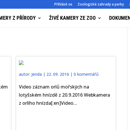
Přihlásit se
Zoologické zahrady a parky
MERY Z PŘÍRODY
ŽIVÉ KAMERY ZE ZOO
DOKUME
autor:
Jenda
|
22. 09. 2016
|
0 komentářů
ském
Video záznam orlů mořských na
lotyšském hnízdě z 20.9.2016 Webkamera
z orlího hnízda[:en]Video...