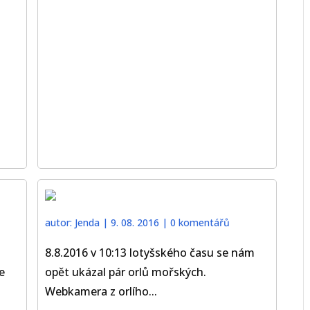
autor:
Jenda
|
9. 08. 2016
|
0 komentářů
8.8.2016 v 10:13 lotyšského času se nám
e
opět ukázal pár orlů mořských.
Webkamera z orlího...