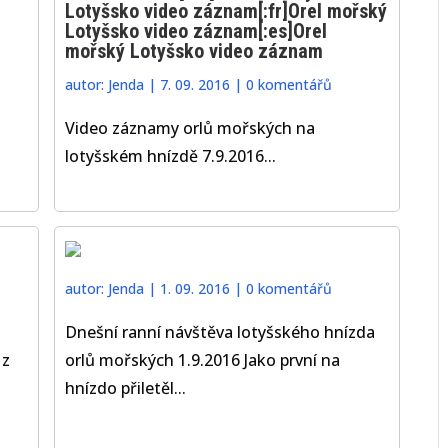
Lotyšsko video záznam[:fr]Orel mořský
Lotyšsko video záznam[:es]Orel
mořský Lotyšsko video záznam
autor:
Jenda
|
7. 09. 2016
|
0 komentářů
Video záznamy orlů mořských na
lotyšském hnízdě 7.9.2016...
autor:
Jenda
|
1. 09. 2016
|
0 komentářů
Dnešní ranní návštěva lotyšského hnízda
 z
orlů mořských 1.9.2016 Jako první na
hnízdo přiletěl...