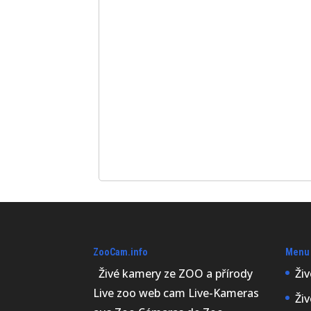
ZooCam.info
Menu
Živé kamery ze ZOO a přírody
Ži
Live zoo web cam Live-Kameras
Ži