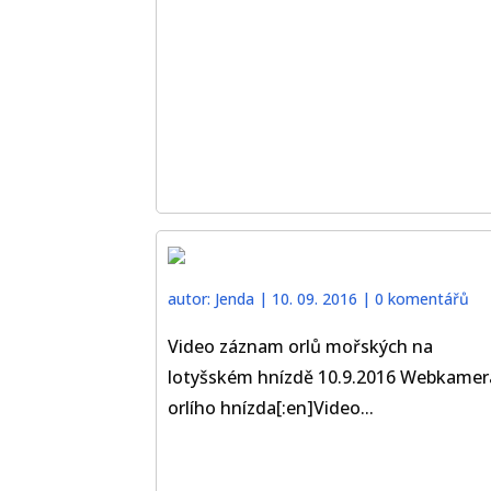
autor:
Jenda
|
10. 09. 2016
|
0 komentářů
Video záznam orlů mořských na
lotyšském hnízdě 10.9.2016 Webkamer
orlího hnízda[:en]Video...