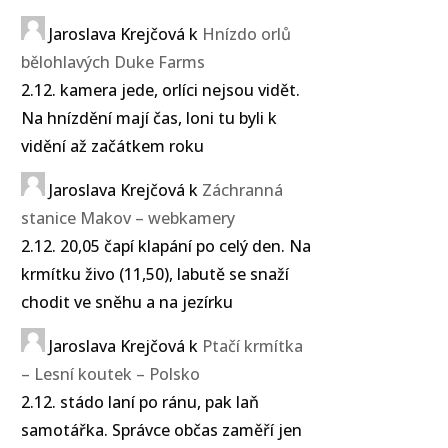
Jaroslava Krejčová
k
Hnízdo orlů
bělohlavých Duke Farms
2.12. kamera jede, orlíci nejsou vidět.
Na hnízdění mají čas, loni tu byli k
vidění až začátkem roku
Jaroslava Krejčová
k
Záchranná
stanice Makov – webkamery
2.12. 20,05 čapí klapání po celý den. Na
krmítku živo (11,50), labutě se snaží
chodit ve sněhu a na jezírku
Jaroslava Krejčová
k
Ptačí krmítka
– Lesní koutek – Polsko
2.12. stádo laní po ránu, pak laň
samotářka. Správce občas zaměří jen