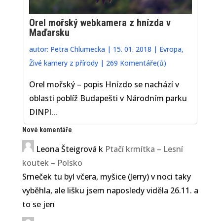
Orel mořský webkamera z hnízda v
Maďarsku
autor:
Petra Chlumecka
|
15. 01. 2018
|
Evropa
,
Živé kamery z přírody
|
269 Komentáře(ů)
Orel mořský – popis Hnízdo se nachází v
oblasti poblíž Budapešti v Národním parku
DINPI...
Nové komentáře
Leona Šteigrová
k
Ptačí krmítka – Lesní
koutek – Polsko
Srneček tu byl včera, myšice (Jerry) v noci taky
vyběhla, ale lišku jsem naposledy viděla 26.11. a
to se jen