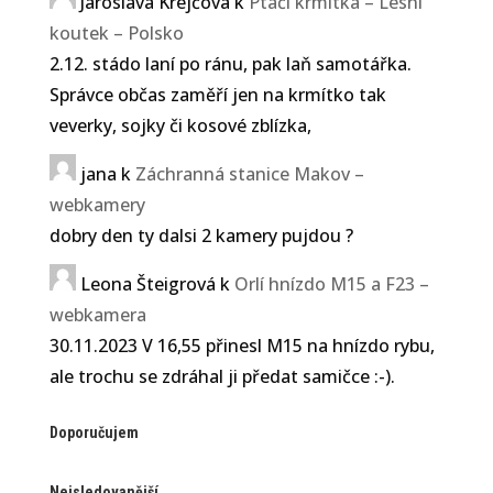
Jaroslava Krejčová
k
Ptačí krmítka – Lesní
koutek – Polsko
2.12. stádo laní po ránu, pak laň samotářka.
Správce občas zaměří jen na krmítko tak
veverky, sojky či kosové zblízka,
jana
k
Záchranná stanice Makov –
webkamery
dobry den ty dalsi 2 kamery pujdou ?
Leona Šteigrová
k
Orlí hnízdo M15 a F23 –
webkamera
30.11.2023 V 16,55 přinesl M15 na hnízdo rybu,
ale trochu se zdráhal ji předat samičce :-).
Doporučujem
Nejsledovanější