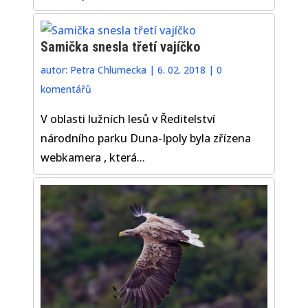
Samička snesla třetí vajíčko
autor:
Petra Chlumecka
|
6. 02. 2018
|
0
komentářů
V oblasti lužních lesů v Ředitelství
národního parku Duna-Ipoly byla zřízena
webkamera , která...