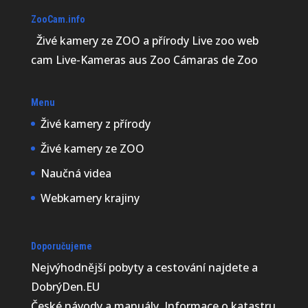
ZooCam.info
Živé kamery ze ZOO a přírody Live zoo web
cam Live-Kameras aus Zoo Cámaras de Zoo
Menu
Živé kamery z přírody
Živé kamery ze ZOO
Naučná videa
Webkamery krajiny
Doporučujeme
Nejvýhodnější
pobyty a cestování najdete a
DobrýDen.EU
České
návody
a manuály. Informace o katastru