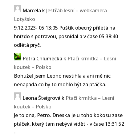
Marcela
k
Jestřáb lesní – webkamera
Lotyšsko
9.12.2023- 05:13:05 Puštík obecný přilétá na
hnízdo s potravou, posnídal a v čase 05:38:40
odlétá pryč.
Petra Chlumecka
k
Ptačí krmítka – Lesní
koutek – Polsko
Bohužel jsem Leono nestihla a ani mě nic
nenapadá co by to mohlo být za ptáčka.
Leona Šteigrová
k
Ptačí krmítka – Lesní
koutek – Polsko
Je to ona, Petro. Dneska je u toho kokosu zase
ptáček, který tam nebývá vidět - v čase 13:31:52
-