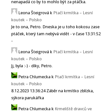
nenapadá co by to mohlo být za ptáčka.
Leona Šteigrová
k
Ptačí krmítka – Lesní
koutek – Polsko
Je to ona, Petro. Dneska je u toho kokosu zase
ptáček, který tam nebývá vidět - v čase 13:31:52
-
Leona Šteigrová
k
Ptačí krmítka – Lesní
koutek – Polsko
Jj, byla :-) - díky, Petro.
Petra Chlumecka
k
Ptačí krmítka – Lesní
koutek – Polsko
8.12.2023 13:36:24 Záběr na krmítko zblízka,
sýkora parukářka
Petra Chlumecka
k
Krmeliště dravců ve