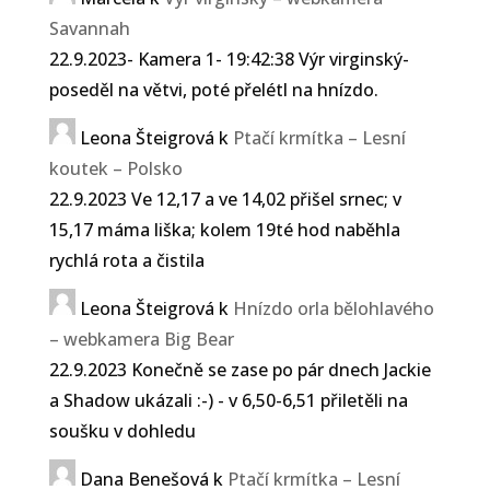
Savannah
22.9.2023- Kamera 1- 19:42:38 Výr virginský-
poseděl na větvi, poté přelétl na hnízdo.
Leona Šteigrová
k
Ptačí krmítka – Lesní
koutek – Polsko
22.9.2023 Ve 12,17 a ve 14,02 přišel srnec; v
15,17 máma liška; kolem 19té hod naběhla
rychlá rota a čistila
Leona Šteigrová
k
Hnízdo orla bělohlavého
– webkamera Big Bear
22.9.2023 Konečně se zase po pár dnech Jackie
a Shadow ukázali :-) - v 6,50-6,51 přiletěli na
soušku v dohledu
Dana Benešová
k
Ptačí krmítka – Lesní