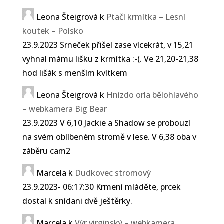
Leona Šteigrová
k
Ptačí krmítka – Lesní
koutek – Polsko
23.9.2023 Srneček přišel zase vícekrát, v 15,21
vyhnal mámu lišku z krmítka :-(. Ve 21,20-21,38
hod lišák s menším kvítkem
Leona Šteigrová
k
Hnízdo orla bělohlavého
– webkamera Big Bear
23.9.2023 V 6,10 Jackie a Shadow se probouzí
na svém oblíbeném stromě v lese. V 6,38 oba v
záběru cam2
Marcela
k
Dudkovec stromový
23.9.2023- 06:17:30 Krmení mláděte, prcek
dostal k snídani dvě ještěrky.
Marcela
k
Výr virginský – webkamera