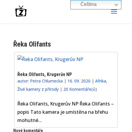
Čeština‎
Řeka Olifants
Řeka Olifants, Krugerův NP
autor:
Petra Chlumecka
|
16. 09. 2020
|
Afrika
,
Živé kamery z přírody
|
20 Komentáře(ů)
Řeka Olifants, Krugerův NP Řeka Olifants –
popis Tato kamera je umístěna na břehu
mohutné...
Nové komentáře