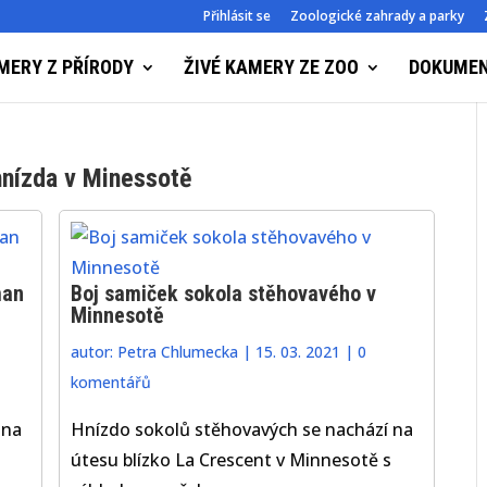
Přihlásit se
Zoologické zahrady a parky
MERY Z PŘÍRODY
ŽIVÉ KAMERY ZE ZOO
DOKUME
nízda v Minessotě
man
Boj samiček sokola stěhovavého v
Minnesotě
autor:
Petra Chlumecka
|
15. 03. 2021
|
0
komentářů
 na
Hnízdo sokolů stěhovavých se nachází na
útesu blízko La Crescent v Minnesotě s