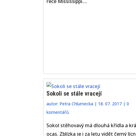
řece Mississippi....
Sokoli se stále vracejí
autor:
Petra Chlumecka
|
18. 07. 2017
|
0
komentářů
Sokol stěhovavý má dlouhá křídla a kr
ocas. Zblízka je i za letu vidět černý lícn