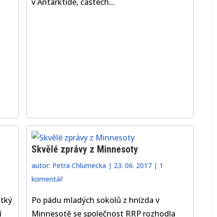
v Antarktidě, částech...
Skvělé zprávy z Minnesoty
autor:
Petra Chlumecka
|
23. 06. 2017
|
1
komentář
átký
Po pádu mladých sokolů z hnízda v
í
Minnesotě se společnost RRP rozhodla