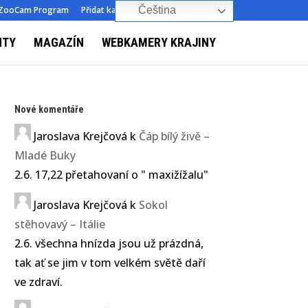
ZooCam Program
Přidat kameru
O nás
Kontakt
Čeština‎
NTY
MAGAZÍN
WEBKAMERY KRAJINY
Nové komentáře
Jaroslava Krejčová
k
Čáp bílý živě –
Mladé Buky
2.6. 17,22 přetahovaní o " maxižížalu"
Jaroslava Krejčová
k
Sokol
stěhovavý – Itálie
2.6. všechna hnízda jsou už prázdná,
tak ať se jim v tom velkém světě daří
ve zdraví.