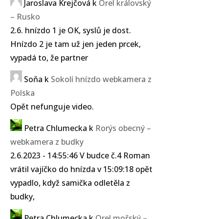
Jaroslava Krejčová
k
Orel královský
– Rusko
2.6. hnízdo 1 je OK, syslů je dost.
Hnízdo 2 je tam už jen jeden prcek,
vypadá to, že partner
Soňa
k
Sokolí hnízdo webkamera z
Polska
Opět nefunguje video.
Petra Chlumecka
k
Rorýs obecný –
webkamera z budky
2.6.2023 - 14:55:46 V budce č.4 Roman
vrátil vajíčko do hnízda v 15:09:18 opět
vypadlo, když samička odletěla z
budky,
Petra Chlumecka
k
Orel mořský –