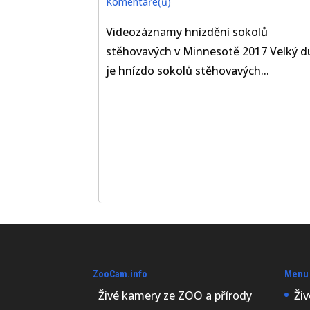
Komentáře(ů)
Videozáznamy hnízdění sokolů
stěhovavých v Minnesotě 2017 Velký d
je hnízdo sokolů stěhovavých...
ZooCam.info
Menu
Živé kamery ze ZOO a přírody
Ži