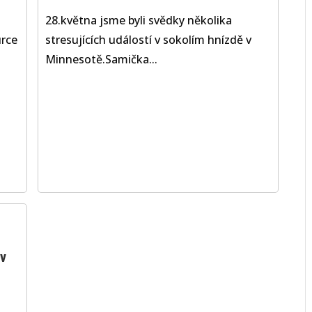
28.května jsme byli svědky několika
urce
stresujících událostí v sokolím hnízdě v
Minnesotě.Samička...
v