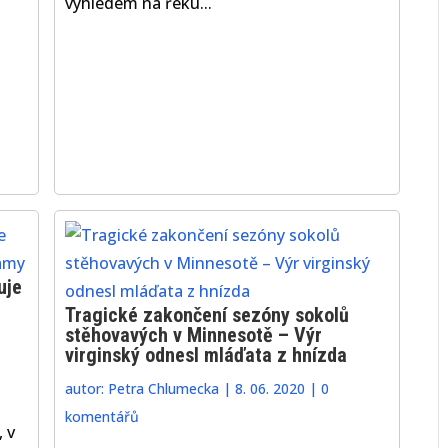
výhledem na řeku...
uje
Tragické zakončení sezóny sokolů
stěhovavých v Minnesotě – Výr
virginský odnesl mláďata z hnízda
autor:
Petra Chlumecka
|
8. 06. 2020
|
0
komentářů
 v