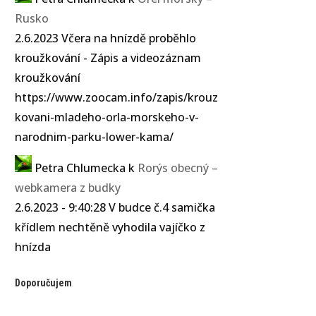
Rusko
2.6.2023 Včera na hnízdě proběhlo
kroužkování - Zápis a videozáznam
kroužkování
https://www.zoocam.info/zapis/krouz
kovani-mladeho-orla-morskeho-v-
narodnim-parku-lower-kama/
Petra Chlumecka
k
Rorýs obecný –
webkamera z budky
2.6.2023 - 9:40:28 V budce č.4 samička
křídlem nechtěně vyhodila vajíčko z
hnízda
Doporučujem