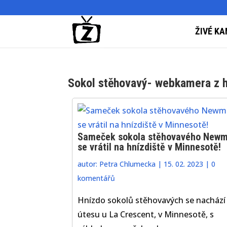
ŽIVÉ KA
Sokol stěhovavý- webkamera z h
Sameček sokola stěhovavého New
se vrátil na hnízdiště v Minnesotě!
autor:
Petra Chlumecka
|
15. 02. 2023
|
0
komentářů
Hnízdo sokolů stěhovavých se nachází
útesu u La Crescent, v Minnesotě, s