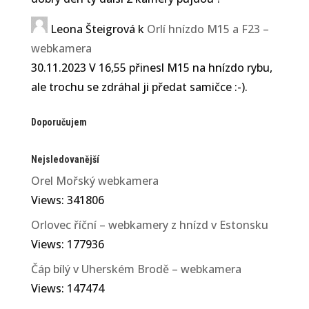
Leona Šteigrová
k
Orlí hnízdo M15 a F23 –
webkamera
30.11.2023 V 16,55 přinesl M15 na hnízdo rybu,
ale trochu se zdráhal ji předat samičce :-).
Doporučujem
Nejsledovanější
Orel Mořský webkamera
Views: 341806
Orlovec říční – webkamery z hnízd v Estonsku
Views: 177936
Čáp bílý v Uherském Brodě – webkamera
Views: 147474