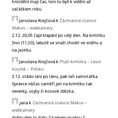
hnízdění mají čas, loni tu byli k vidění až
začátkem roku
Jaroslava Krejčová
k
Záchranná stanice
Makov – webkamery
2.12. 20,05 čapí klapání po celý den. Na krmítku
živo (11,50), labutě se snaží chodit ve sněhu a
na jezírku
Jaroslava Krejčová
k
Ptačí krmítka – Lesní
koutek – Polsko
2.12. stádo laní po ránu, pak laň samotářka.
Správce občas zaměří jen na krmítko tak
veverky, sojky či kosové zblízka,
jana
k
Záchranná stanice Makov –
webkamery
dobry den ty dalsi 2 kamery pujdou ?