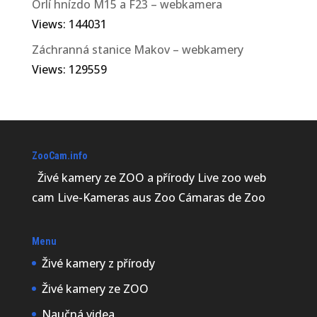
Orlí hnízdo M15 a F23 – webkamera
Views: 144031
Záchranná stanice Makov – webkamery
Views: 129559
ZooCam.info
Živé kamery ze ZOO a přírody Live zoo web
cam Live-Kameras aus Zoo Cámaras de Zoo
Menu
Živé kamery z přírody
Živé kamery ze ZOO
Naučná videa