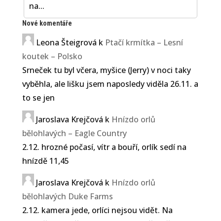
na...
Nové komentáře
Leona Šteigrová
k
Ptačí krmítka – Lesní
koutek – Polsko
Srneček tu byl včera, myšice (Jerry) v noci taky
vyběhla, ale lišku jsem naposledy viděla 26.11. a
to se jen
Jaroslava Krejčová
k
Hnízdo orlů
bělohlavých – Eagle Country
2.12. hrozné počasí, vítr a bouří, orlík sedí na
hnízdě 11,45
Jaroslava Krejčová
k
Hnízdo orlů
bělohlavých Duke Farms
2.12. kamera jede, orlíci nejsou vidět. Na