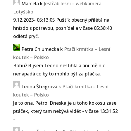
Marcela
k
Jestřáb lesní – webkamera
Lotyšsko
9.12.2023- 05:13:05 Puštík obecný přilétá na
hnízdo s potravou, posnídal a v čase 05:38:40
odlétá pryč.
Petra Chlumecka
k
Ptačí krmítka – Lesní
koutek – Polsko
Bohužel jsem Leono nestihla a ani mě nic
nenapadá co by to mohlo být za ptáčka.
Leona Šteigrová
k
Ptačí krmítka – Lesní
koutek – Polsko
Je to ona, Petro. Dneska je u toho kokosu zase
ptáček, který tam nebývá vidět - v čase 13:31:52
-