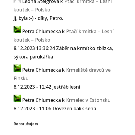
Leona Šteigrová
k
Ptačí krmítka – Lesní
koutek – Polsko
Jj, byla :-) - díky, Petro.
Petra Chlumecka
k
Ptačí krmítka – Lesní
koutek – Polsko
8.12.2023 13:36:24 Záběr na krmítko zblízka,
sýkora parukářka
Petra Chlumecka
k
Krmeliště dravců ve
Finsku
8.12.2023 - 12:42 Jestřáb lesní
Petra Chlumecka
k
Krmelec v Estonsku
8.12.2023 - 11:06 Dovezen balík sena
Doporučujem