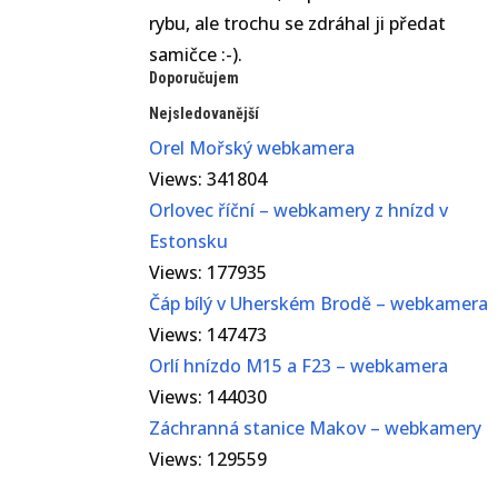
rybu, ale trochu se zdráhal ji předat
samičce :-).
Doporučujem
Nejsledovanější
Orel Mořský webkamera
Views: 341804
Orlovec říční – webkamery z hnízd v
Estonsku
Views: 177935
Čáp bílý v Uherském Brodě – webkamera
Views: 147473
Orlí hnízdo M15 a F23 – webkamera
Views: 144030
Záchranná stanice Makov – webkamery
Views: 129559