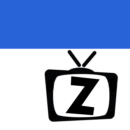
Přihlásit se
Zoologické zahrady a parky
ZooCam Program
Přidat kameru
O nás
Kontakt