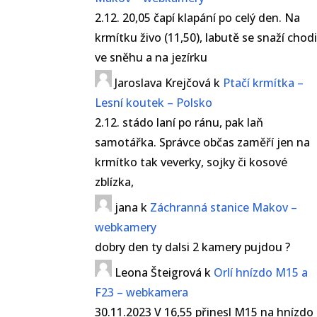
2.12. 20,05 čapí klapání po celý den. Na
krmítku živo (11,50), labutě se snaží chod
ve sněhu a na jezírku
Jaroslava Krejčová
k
Ptačí krmítka –
Lesní koutek – Polsko
2.12. stádo laní po ránu, pak laň
samotářka. Správce občas zaměří jen na
krmítko tak veverky, sojky či kosové
zblízka,
jana
k
Záchranná stanice Makov –
webkamery
dobry den ty dalsi 2 kamery pujdou ?
Leona Šteigrová
k
Orlí hnízdo M15 a
F23 – webkamera
30.11.2023 V 16,55 přinesl M15 na hnízdo