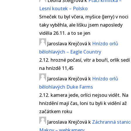
Leona Šteigrová
k
Ptačí krmítka –
Lesní koutek – Polsko
Srneček tu byl včera, myšice (Jerry) v noci
taky vyběhla, ale lišku jsem naposledy
viděla 26.11. a to se jen
Jaroslava Krejčová
k
Hnízdo orlů
bělohlavých – Eagle Country
2.12. hrozné počasí, vítr a bouří, orlík sedí
na hnízdě 11,45
Jaroslava Krejčová
k
Hnízdo orlů
bělohlavých Duke Farms
2.12. kamera jede, orlíci nejsou vidět. Na
hnízdění mají čas, loni tu byli k vidění až
začátkem roku
Jaroslava Krejčová
k
Záchranná stanic
Makov – webkamery