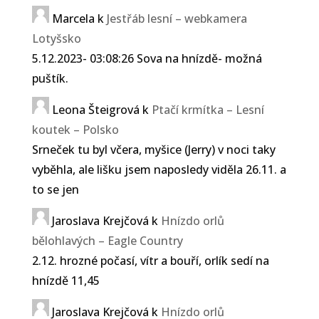
Marcela
k
Jestřáb lesní – webkamera
Lotyšsko
5.12.2023- 03:08:26 Sova na hnízdě- možná
puštík.
Leona Šteigrová
k
Ptačí krmítka – Lesní
koutek – Polsko
Srneček tu byl včera, myšice (Jerry) v noci taky
vyběhla, ale lišku jsem naposledy viděla 26.11. a
to se jen
Jaroslava Krejčová
k
Hnízdo orlů
bělohlavých – Eagle Country
2.12. hrozné počasí, vítr a bouří, orlík sedí na
hnízdě 11,45
Jaroslava Krejčová
k
Hnízdo orlů