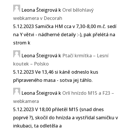
Leona Šteigrová
k
Orel bělohlavý
webkamera v Decorah
5.12.2023 Samička HM cca v 7,30-8,00 m.č. sedí
na Y větvi - nádherné detaily :-), pak přelétá na
strom k
Leona Šteigrová
k
Ptačí krmítka – Lesní
koutek – Polsko
5.12.2023 Ve 13,46 si káně odneslo kus
připraveného masa - sotva jej táhlo.
Leona Šteigrová
k
Orlí hnízdo M15 a F23 –
webkamera
5.12.2023 V 18,00 přiletěl M15 (snad dnes
poprvé ?), skočil do hnízda a vystřídal samičku v
inkubaci, ta odletěla a