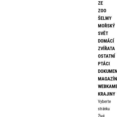
ZE
ZOO
ŠELMY
MOŘSKÝ
SVĚT
DOMÁCÍ
ZVÍŘATA
OSTATNÍ
PTÁCI
DOKUME
MAGAZÍN
WEBKAM
KRAJINY
Vyberte
stránku
Živé