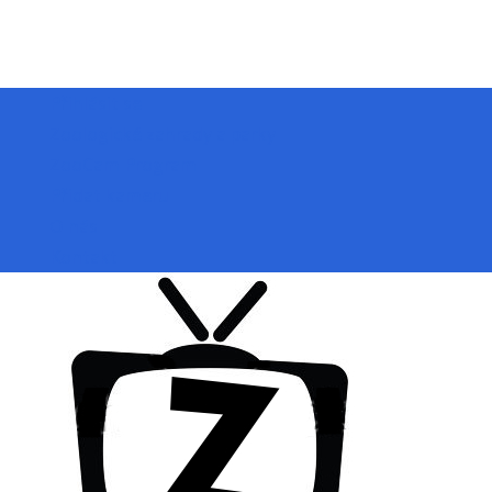
Přihlásit se
Zoologické zahrady a parky
ZooCam Program
Přidat kameru
O nás
Kontakt