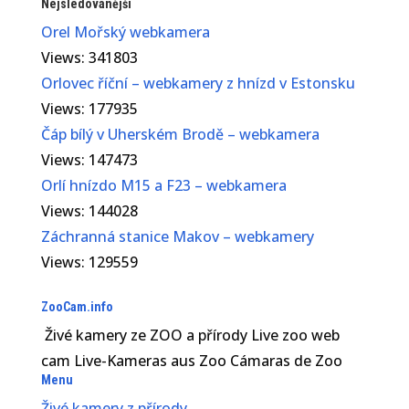
Nejsledovanější
Orel Mořský webkamera
Views: 341803
Orlovec říční – webkamery z hnízd v Estonsku
Views: 177935
Čáp bílý v Uherském Brodě – webkamera
Views: 147473
Orlí hnízdo M15 a F23 – webkamera
Views: 144028
Záchranná stanice Makov – webkamery
Views: 129559
ZooCam.info
Živé kamery ze ZOO a přírody Live zoo web
cam Live-Kameras aus Zoo Cámaras de Zoo
Menu
Živé kamery z přírody