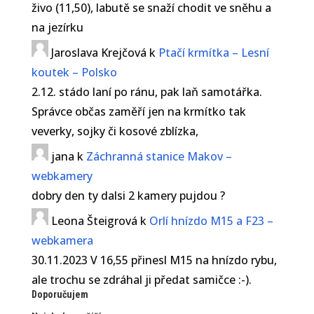
živo (11,50), labutě se snaží chodit ve sněhu a
na jezírku
Jaroslava Krejčová
k
Ptačí krmítka – Lesní
koutek – Polsko
2.12. stádo laní po ránu, pak laň samotářka.
Správce občas zaměří jen na krmítko tak
veverky, sojky či kosové zblízka,
jana
k
Záchranná stanice Makov –
webkamery
dobry den ty dalsi 2 kamery pujdou ?
Leona Šteigrová
k
Orlí hnízdo M15 a F23 –
webkamera
30.11.2023 V 16,55 přinesl M15 na hnízdo rybu,
ale trochu se zdráhal ji předat samičce :-).
Doporučujem