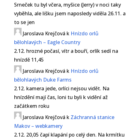
Srneček tu byl včera, myšice (Jerry) v noci taky
vyběhla, ale lišku jsem naposledy viděla 26.11. a
to se jen
Jaroslava Krejčová
k
Hnízdo orlů
bělohlavých – Eagle Country
2.12. hrozné počasí, vítr a bouří, orlík sedí na
hnízdě 11,45
Jaroslava Krejčová
k
Hnízdo orlů
bělohlavých Duke Farms
2.12. kamera jede, orlíci nejsou vidět. Na
hnízdění mají čas, loni tu byli k vidění až
začátkem roku
Jaroslava Krejčová
k
Záchranná stanice
Makov – webkamery
2.12. 20,05 čapí klapání po celý den. Na krmítku