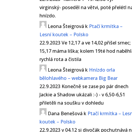
virginský- poseděl na větvi, poté přelétl n
hnízdo.
Leona Šteigrová
k
Ptačí krmítka –
Lesní koutek – Polsko
22.9.2023 Ve 12,17 a ve 14,02 přišel srnec;
15,17 máma liška; kolem 19té hod naběhl
rychlá rota a čistila
Leona Šteigrová
k
Hnízdo orla
bělohlavého – webkamera Big Bear
22.9.2023 Konečně se zase po pár dnech
Jackie a Shadow ukázali :-) - v 6,50-6,51
přiletěli na soušku v dohledu
Dana Benešová
k
Ptačí krmítka – Lesn
koutek – Polsko
22.9.2023 v 04.12 si divočák pochutnává 