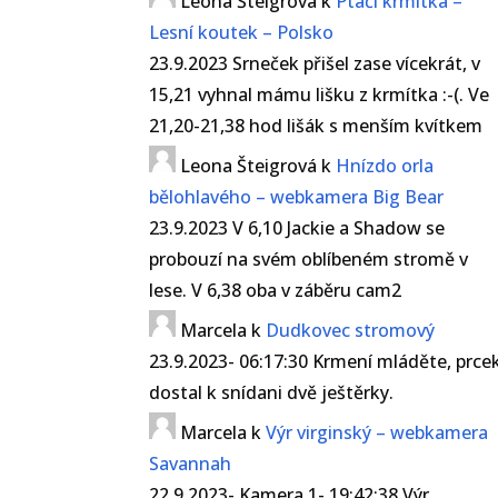
Leona Šteigrová
k
Ptačí krmítka –
Lesní koutek – Polsko
23.9.2023 Srneček přišel zase vícekrát, v
15,21 vyhnal mámu lišku z krmítka :-(. Ve
21,20-21,38 hod lišák s menším kvítkem
Leona Šteigrová
k
Hnízdo orla
bělohlavého – webkamera Big Bear
23.9.2023 V 6,10 Jackie a Shadow se
probouzí na svém oblíbeném stromě v
lese. V 6,38 oba v záběru cam2
Marcela
k
Dudkovec stromový
23.9.2023- 06:17:30 Krmení mláděte, prce
dostal k snídani dvě ještěrky.
Marcela
k
Výr virginský – webkamera
Savannah
22.9.2023- Kamera 1- 19:42:38 Výr