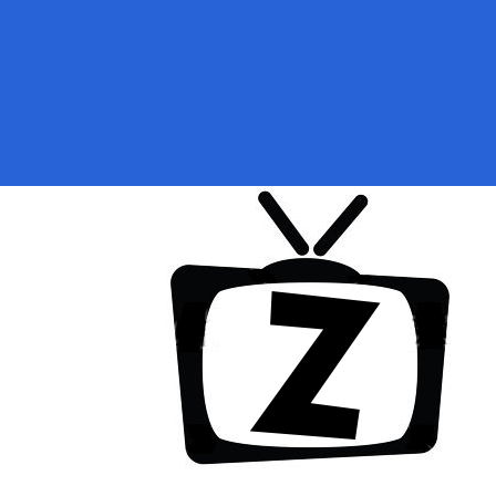
Přihlásit se
Zoologické zahrady a parky
ZooCam Program
Přidat kameru
O nás
Kontakt