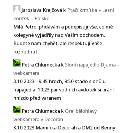
Jaroslava Krejčová
k
Ptačí krmítka – Lesní
koutek – Polsko
Milá Petro, přidávám a podepisuji vše, co mé
kolegyně vyjádřily nad Vaším odchodem.
Budete nám chybět, ale respektuji Vaše
rozhodnutí
Petra Chlumecka
k
Sloní napajedlo Djuma –
webkamera
3.10.2023 - 9:45 hroch, 9:50 stádo slonů u
napajedla, 10:23 pár vodních avdotek si brání
hnízdo před varanem
Petra Chlumecka
k
Orel bělohlavý
webkamera v Decorah
3.10.2023 Maminka Decorah a DM2 od Benny