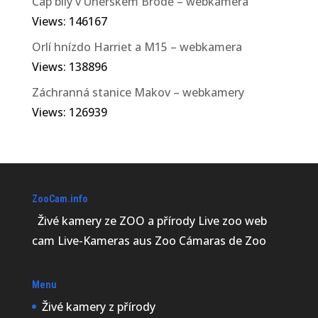
Čáp bílý v Uherském Brodě – webkamera
Views: 146167
Orlí hnízdo Harriet a M15 – webkamera
Views: 138896
Záchranná stanice Makov – webkamery
Views: 126939
ZooCam.info
Živé kamery ze ZOO a přírody Live zoo web
cam Live-Kameras aus Zoo Cámaras de Zoo
Menu
Živé kamery z přírody