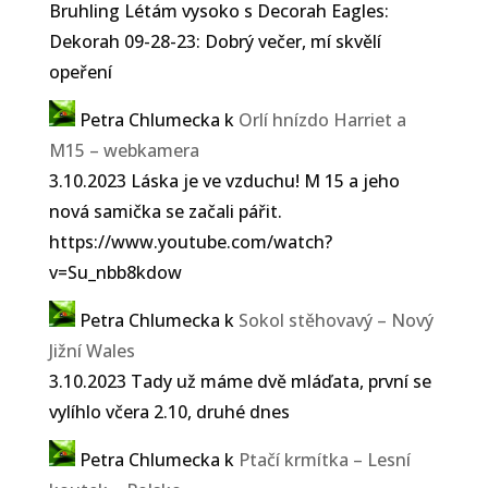
Bruhling Létám vysoko s Decorah Eagles:
Dekorah 09-28-23: Dobrý večer, mí skvělí
opeření
Petra Chlumecka
k
Orlí hnízdo Harriet a
M15 – webkamera
3.10.2023 Láska je ve vzduchu! M 15 a jeho
nová samička se začali pářit.
https://www.youtube.com/watch?
v=Su_nbb8kdow
Petra Chlumecka
k
Sokol stěhovavý – Nový
Jižní Wales
3.10.2023 Tady už máme dvě mláďata, první se
vylíhlo včera 2.10, druhé dnes
Petra Chlumecka
k
Ptačí krmítka – Lesní