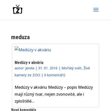
meduza
Medúzy v akváriu
autor:
Jenda
|
31. 01. 2016
|
Mořský svět
,
Živé
kamery ze ZOO
|
0 komentářů
Medúzy v akváriu Medúzy – popis Medúzy
mají různý tvar, nejen zvonovité, ale i
zploštělé...
Nové komentáře