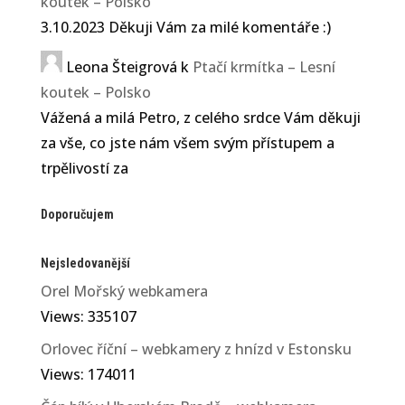
koutek – Polsko
3.10.2023 Děkuji Vám za milé komentáře :)
Leona Šteigrová
k
Ptačí krmítka – Lesní
koutek – Polsko
Vážená a milá Petro, z celého srdce Vám děkuji
za vše, co jste nám všem svým přístupem a
trpělivostí za
Doporučujem
Nejsledovanější
Orel Mořský webkamera
Views: 335107
Orlovec říční – webkamery z hnízd v Estonsku
Views: 174011