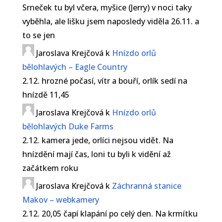
Srneček tu byl včera, myšice (Jerry) v noci taky
vyběhla, ale lišku jsem naposledy viděla 26.11. a
to se jen
Jaroslava Krejčová
k
Hnízdo orlů
bělohlavých – Eagle Country
2.12. hrozné počasí, vítr a bouří, orlík sedí na
hnízdě 11,45
Jaroslava Krejčová
k
Hnízdo orlů
bělohlavých Duke Farms
2.12. kamera jede, orlíci nejsou vidět. Na
hnízdění mají čas, loni tu byli k vidění až
začátkem roku
Jaroslava Krejčová
k
Záchranná stanice
Makov – webkamery
2.12. 20,05 čapí klapání po celý den. Na krmítku