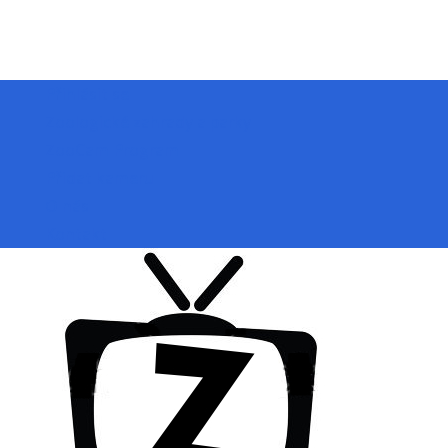
Přihlásit se
Zoologické zahrady a parky
ZooCam Program
Přidat kameru
O nás
Kontakt