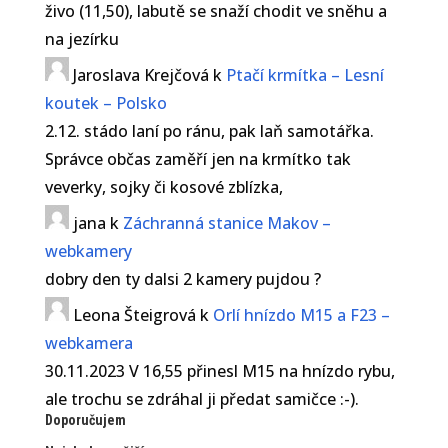
živo (11,50), labutě se snaží chodit ve sněhu a
na jezírku
Jaroslava Krejčová
k
Ptačí krmítka – Lesní
koutek – Polsko
2.12. stádo laní po ránu, pak laň samotářka.
Správce občas zaměří jen na krmítko tak
veverky, sojky či kosové zblízka,
jana
k
Záchranná stanice Makov –
webkamery
dobry den ty dalsi 2 kamery pujdou ?
Leona Šteigrová
k
Orlí hnízdo M15 a F23 –
webkamera
30.11.2023 V 16,55 přinesl M15 na hnízdo rybu,
ale trochu se zdráhal ji předat samičce :-).
Doporučujem