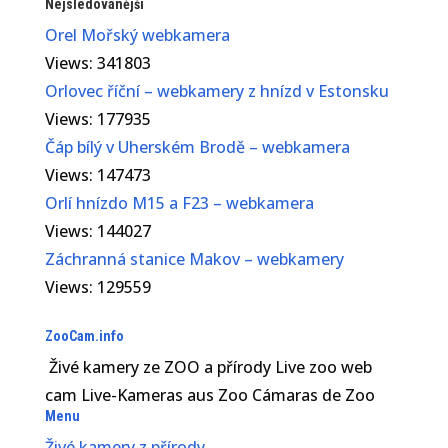
Nejsledovanější
Orel Mořský webkamera
Views: 341803
Orlovec říční – webkamery z hnízd v Estonsku
Views: 177935
Čáp bílý v Uherském Brodě – webkamera
Views: 147473
Orlí hnízdo M15 a F23 – webkamera
Views: 144027
Záchranná stanice Makov – webkamery
Views: 129559
ZooCam.info
Živé kamery ze ZOO a přírody Live zoo web
cam Live-Kameras aus Zoo Cámaras de Zoo
Menu
Živé kamery z přírody