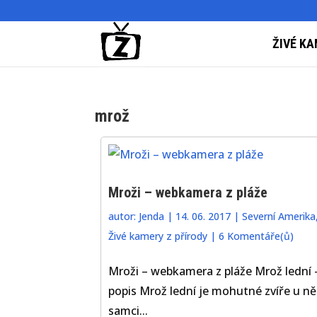
ŽIVÉ KA
mrož
Mroži – webkamera z pláže
autor:
Jenda
|
14. 06. 2017
|
Severní Amerika
Živé kamery z přírody
|
6 Komentáře(ů)
Mroži – webkamera z pláže Mrož lední 
popis Mrož lední je mohutné zvíře u n
samci...