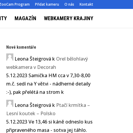
ZooCam Program
Přidat kameru
O nás
Kontakt
NTY
MAGAZÍN
WEBKAMERY KRAJINY
Nové komentáře
Leona Šteigrová
k
Orel bělohlavý
webkamera v Decorah
5.12.2023 Samička HM cca v 7,30-8,00
m.č. sedí na Y větvi - nádherné detaily
:-), pak přelétá na strom k
Leona Šteigrová
k
Ptačí krmítka –
Lesní koutek – Polsko
5.12.2023 Ve 13,46 si káně odneslo kus
připraveného masa - sotva jej táhlo.