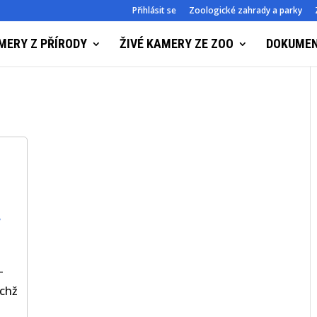
Přihlásit se
Zoologické zahrady a parky
MERY Z PŘÍRODY
ŽIVÉ KAMERY ZE ZOO
DOKUME
,
–
ěchž