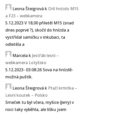
Leona Šteigrová
k
Orlí hnízdo M15
a F23 – webkamera
5.12.2023 V 18,00 přiletěl M15 (snad
dnes poprvé ?), skočil do hnízda a
vystřídal samičku v inkubaci, ta
odletěla a
Marcela
k
Jestřáb lesní –
webkamera Lotyšsko
5.12.2023- 03:08:26 Sova na hnízdě-
možná puštík.
Leona Šteigrová
k
Ptačí krmítka –
Lesní koutek – Polsko
Srneček tu byl včera, myšice (Jerry) v
noci taky vyběhla, ale lišku jsem