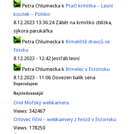
Petra Chlumecka
k
Ptačí krmítka – Lesní
koutek – Polsko
8.12.2023 13:36:24 Záběr na krmítko zblízka,
sýkora parukářka
Petra Chlumecka
k
Krmeliště dravců ve
Finsku
8.12.2023 - 12:42 Jestřáb lesní
Petra Chlumecka
k
Krmelec v Estonsku
8.12.2023 - 11:06 Dovezen balík sena
Doporučujem
Nejsledovanější
Orel Mořský webkamera
Views: 342467
Orlovec říční – webkamery z hnízd v Estonsku
Views: 178250