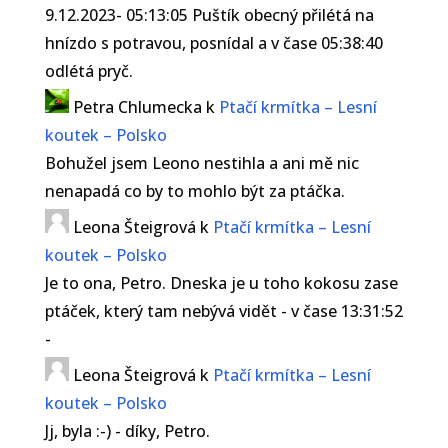
9.12.2023- 05:13:05 Puštík obecný přilétá na
hnízdo s potravou, posnídal a v čase 05:38:40
odlétá pryč.
Petra Chlumecka
k
Ptačí krmítka – Lesní
koutek – Polsko
Bohužel jsem Leono nestihla a ani mě nic
nenapadá co by to mohlo být za ptáčka.
Leona Šteigrová
k
Ptačí krmítka – Lesní
koutek – Polsko
Je to ona, Petro. Dneska je u toho kokosu zase
ptáček, který tam nebývá vidět - v čase 13:31:52
-
Leona Šteigrová
k
Ptačí krmítka – Lesní
koutek – Polsko
Jj, byla :-) - díky, Petro.