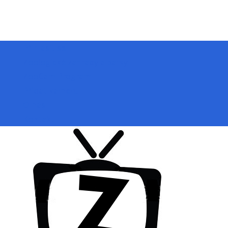
Přihlásit se
Zoologické zahrady a parky
ZooCam Program
Přidat kameru
O nás
Kontakt