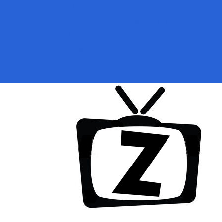
Přihlásit se
Zoologické zahrady a parky
ZooCam Program
Přidat kameru
O nás
Kontakt