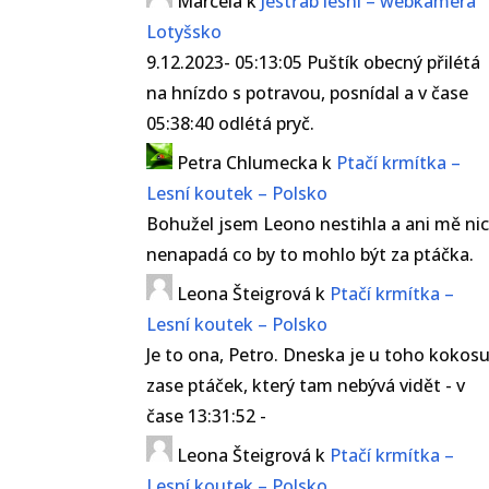
Marcela
k
Jestřáb lesní – webkamera
Lotyšsko
9.12.2023- 05:13:05 Puštík obecný přilétá
na hnízdo s potravou, posnídal a v čase
05:38:40 odlétá pryč.
Petra Chlumecka
k
Ptačí krmítka –
Lesní koutek – Polsko
Bohužel jsem Leono nestihla a ani mě ni
nenapadá co by to mohlo být za ptáčka.
Leona Šteigrová
k
Ptačí krmítka –
Lesní koutek – Polsko
Je to ona, Petro. Dneska je u toho kokos
zase ptáček, který tam nebývá vidět - v
čase 13:31:52 -
Leona Šteigrová
k
Ptačí krmítka –
Lesní koutek – Polsko