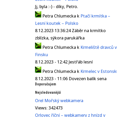
Jj, byla :-) - díky, Petro.
Petra Chlumecka
k
Ptačí krmítka –
Lesní koutek – Polsko
8.12.2023 13:36:24 Záběr na krmítko
zblízka, sýkora parukářka
Petra Chlumecka
k
Krmeliště dravců 
Finsku
8.12.2023 - 12:42 Jestřáb lesní
Petra Chlumecka
k
Krmelec v Estons
8.12.2023 - 11:06 Dovezen balík sena
Doporučujem
Nejsledovanější
Orel Mořský webkamera
Views: 342473
Orlovec říční – webkamery z hnízd v