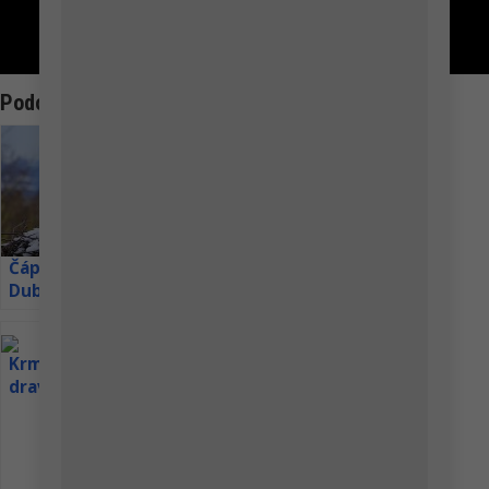
2,55–4,12 kg. Je to devátý
nejtěžší žijící orel. Rozpětí...
Podobná Témata:
Orel křiklavý –
webkamera z
Estonska
Sokol
Čáp bílý v
stěhovavý –
Dubném –
hnízdo ve
webkamera
Španělsku
Krmelec
Ptačí krmítko
Čáp bílý živě z
Petra Chlumecka
dravých ptáků
kamera u
Libštátu
ve Švédsku
Lesovny
21. září museli utratit samici
ledního medvěda Bertu. Její