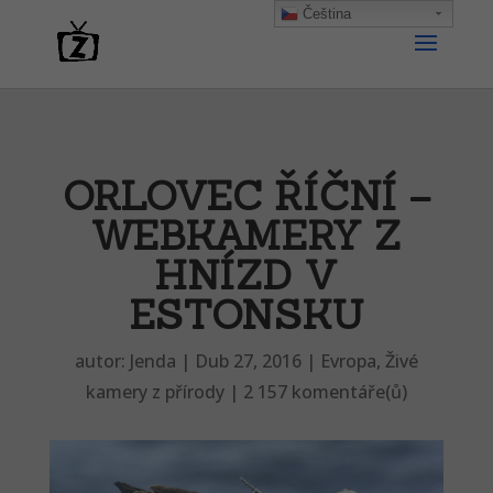
Čeština‎
ORLOVEC ŘÍČNÍ –
WEBKAMERY Z
HNÍZD V
ESTONSKU
autor:
Jenda
|
Dub 27, 2016
|
Evropa
,
Živé
kamery z přírody
|
2 157 komentáře(ů)