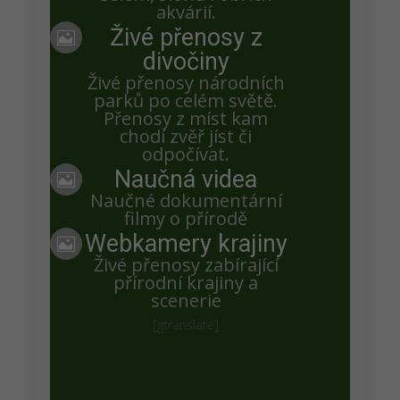
akvárií.
Živé přenosy z
jeníček

divočiny
…něco se nám hore pokazilo! :((
Živé přenosy národních
parků po celém světě.
Přenosy z míst kam
chodí zvěř jíst či
Petra Chlumecka
odpočívat.
Naučná videa
Zdravím Jeníčku, na eenet. přenos běží. Zkuste to

tady, než to Urmas opaví na YT:
Naučné dokumentární
http://tv.eenet.ee/kalakotkas2.html
filmy o přírodě
Webkamery krajiny

Živé přenosy zabírající
jeníček
přírodní krajiny a
scenerie
…děkuji! 🙂
[gtranslate]
jeníček