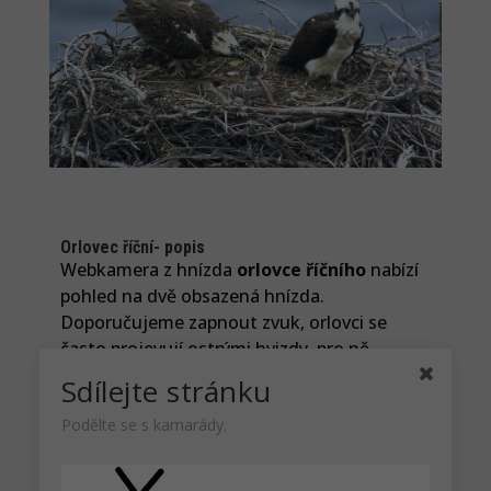
Orlovec říční- popis
Webkamera z hnízda
orlovce říčního
nabízí
pohled na dvě obsazená hnízda.
Doporučujeme zapnout zvuk, orlovci se
často projevují ostrými hvizdy, pro ně
typickými.
Sdílejte stránku
Orlovec říční je středně velký pták z čeledi
Podělte se s kamarády.
orlovcovitých. Dosahuje délky
55-58
centimetrů
. Rozpětí křídel je 145-170