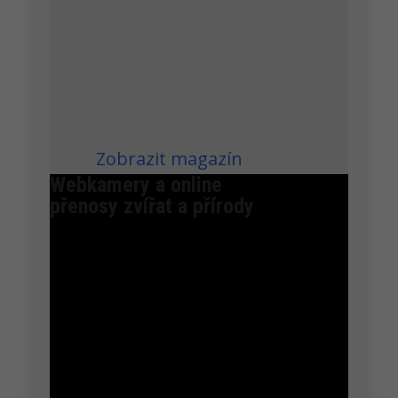
voděodolné peří potřebné pro
to, aby mohli plavat v oceánu.
Podle vědců z britského
ústavu pro výzkum Antarktidy
(BAS) jde o předzvěst...
Zobrazit magazín
Webkamery a online
přenosy zvířat a přírody
jeníček
…není to okoun (asi Vás zmátly ty červené ploutve)
ale perlín ostrobřichý ..běžná kaprovitá ryba
Evropy. 🙂