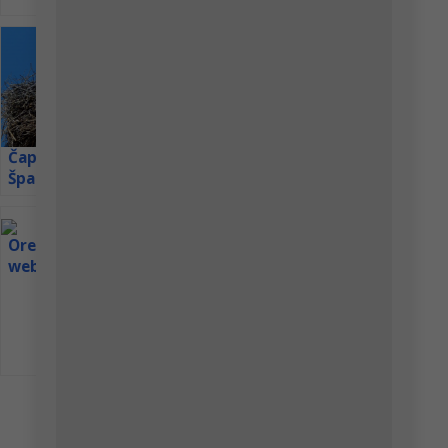
onkologické onemocnění se
přes veškerou snahu
veterinářů i chovatelů ukázalo
jako neléčitelné. Pražská
rodačka by se 2. prosince
Sýkora
dožila 20 let. V prostoru
Modřinka živě
Čapí hnízda ve
Orlovec říční –
stávající expozice ledních...
Španělsku
webkamera z
hnízda v
Lotyšsku
Orel křiklavý
webkamera
Lotyšsko
Diskuze
Petra Chlumecka