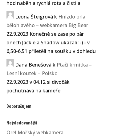
hod naběhla rychlá rota a čistila
Leona Šteigrová
k
Hnízdo orla
bělohlavého – webkamera Big Bear
22.9.2023 Konečně se zase po pár
dnech Jackie a Shadow ukázali :-) - v
6,50-6,51 přiletěli na soušku v dohledu
Dana Benešová
k
Ptačí krmítka –
Lesní koutek – Polsko
22.9.2023 v 04.12 si divočák
pochutnává na kameře
Doporučujem
Nejsledovanější
Orel Mořský webkamera