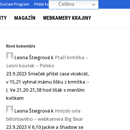
ZooCam Program
Přidat kameru
O nás
Kontakt
Čeština‎
NTY
MAGAZÍN
WEBKAMERY KRAJINY
Nové komentáře
Leona Šteigrová
k
Ptačí krmítka –
Lesní koutek – Polsko
23.9.2023 Srneček přišel zase vícekrát,
v 15,21 vyhnal mámu lišku z krmítka :-
(. Ve 21,20-21,38 hod lišák s menším
kvítkem
Leona Šteigrová
k
Hnízdo orla
bělohlavého – webkamera Big Bear
23.9.2023 V 6,10 Jackie a Shadow se