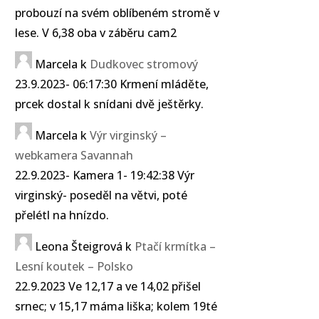
probouzí na svém oblíbeném stromě v
lese. V 6,38 oba v záběru cam2
Marcela
k
Dudkovec stromový
23.9.2023- 06:17:30 Krmení mláděte,
prcek dostal k snídani dvě ještěrky.
Marcela
k
Výr virginský –
webkamera Savannah
22.9.2023- Kamera 1- 19:42:38 Výr
virginský- poseděl na větvi, poté
přelétl na hnízdo.
Leona Šteigrová
k
Ptačí krmítka –
Lesní koutek – Polsko
22.9.2023 Ve 12,17 a ve 14,02 přišel
srnec; v 15,17 máma liška; kolem 19té