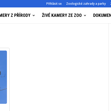
Přihlásit se
Zoologické zahrady a parky
MERY Z PŘÍRODY
ŽIVÉ KAMERY ZE ZOO
DOKUME