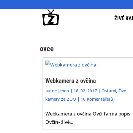
ŽIVÉ KA
ovce
Webkamera z ovčína
autor:
Jenda
|
18. 02. 2017
|
Ostatní
,
Živé
kamery ze ZOO
|
10 Komentáře(ů)
Webkamera z ovčína Ovčí farma popis
Ovčín- živě...