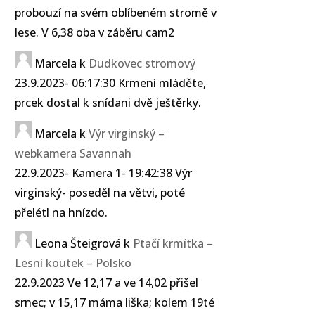
probouzí na svém oblíbeném stromě v
lese. V 6,38 oba v záběru cam2
Marcela
k
Dudkovec stromový
23.9.2023- 06:17:30 Krmení mláděte,
prcek dostal k snídani dvě ještěrky.
Marcela
k
Výr virginský –
webkamera Savannah
22.9.2023- Kamera 1- 19:42:38 Výr
virginský- poseděl na větvi, poté
přelétl na hnízdo.
Leona Šteigrová
k
Ptačí krmítka –
Lesní koutek – Polsko
22.9.2023 Ve 12,17 a ve 14,02 přišel
srnec; v 15,17 máma liška; kolem 19té