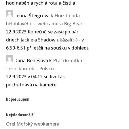
hod naběhla rychlá rota a čistila
Leona Šteigrová
k
Hnízdo orla
bělohlavého – webkamera Big Bear
22.9.2023 Konečně se zase po pár
dnech Jackie a Shadow ukázali :-) - v
6,50-6,51 přiletěli na soušku v dohledu
Dana Benešová
k
Ptačí krmítka –
Lesní koutek – Polsko
22.9.2023 v 04.12 si divočák
pochutnává na kameře
Doporučujem
Nejsledovanější
Orel Mořský webkamera