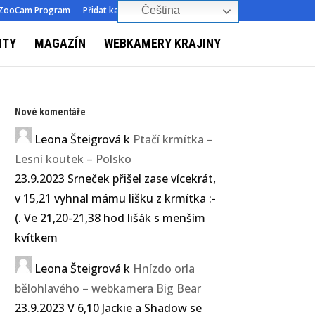
ZooCam Program
Přidat kameru
O nás
Kontakt
Čeština‎
NTY
MAGAZÍN
WEBKAMERY KRAJINY
Nové komentáře
Leona Šteigrová
k
Ptačí krmítka –
Lesní koutek – Polsko
23.9.2023 Srneček přišel zase vícekrát,
v 15,21 vyhnal mámu lišku z krmítka :-
(. Ve 21,20-21,38 hod lišák s menším
kvítkem
Leona Šteigrová
k
Hnízdo orla
bělohlavého – webkamera Big Bear
23.9.2023 V 6,10 Jackie a Shadow se