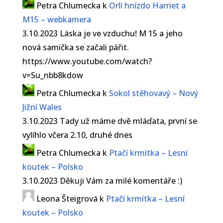
Petra Chlumecka
k
Orlí hnízdo Harriet a
M15 – webkamera
3.10.2023 Láska je ve vzduchu! M 15 a jeho
nová samička se začali pářit.
https://www.youtube.com/watch?
v=Su_nbb8kdow
Petra Chlumecka
k
Sokol stěhovavý – Nový
Jižní Wales
3.10.2023 Tady už máme dvě mláďata, první se
vylíhlo včera 2.10, druhé dnes
Petra Chlumecka
k
Ptačí krmítka – Lesní
koutek – Polsko
3.10.2023 Děkuji Vám za milé komentáře :)
Leona Šteigrová
k
Ptačí krmítka – Lesní
koutek – Polsko