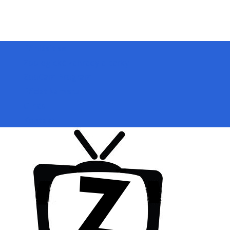
Přihlásit se
Zoologické zahrady a parky
ZooCam Program
Přidat kameru
O nás
Kontakt