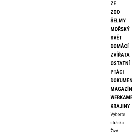
ZE
ZOO
ŠELMY
MOŘSKÝ
SVĚT
DOMÁCÍ
ZVÍŘATA
OSTATNÍ
PTÁCI
DOKUME
MAGAZÍN
WEBKAM
KRAJINY
Vyberte
stránku
Živé