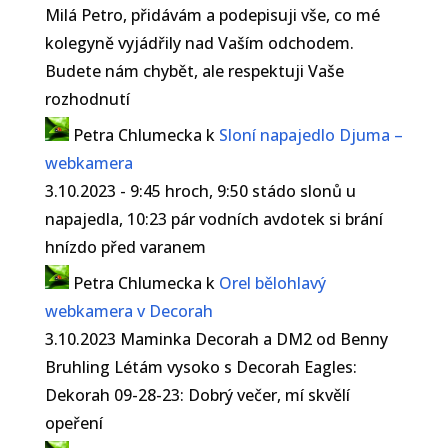
Milá Petro, přidávám a podepisuji vše, co mé
kolegyně vyjádřily nad Vaším odchodem.
Budete nám chybět, ale respektuji Vaše
rozhodnutí
Petra Chlumecka
k
Sloní napajedlo Djuma –
webkamera
3.10.2023 - 9:45 hroch, 9:50 stádo slonů u
napajedla, 10:23 pár vodních avdotek si brání
hnízdo před varanem
Petra Chlumecka
k
Orel bělohlavý
webkamera v Decorah
3.10.2023 Maminka Decorah a DM2 od Benny
Bruhling Létám vysoko s Decorah Eagles:
Dekorah 09-28-23: Dobrý večer, mí skvělí
opeření