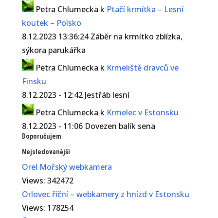
Petra Chlumecka
k
Ptačí krmítka – Lesní
koutek – Polsko
8.12.2023 13:36:24 Záběr na krmítko zblízka,
sýkora parukářka
Petra Chlumecka
k
Krmeliště dravců ve
Finsku
8.12.2023 - 12:42 Jestřáb lesní
Petra Chlumecka
k
Krmelec v Estonsku
8.12.2023 - 11:06 Dovezen balík sena
Doporučujem
Nejsledovanější
Orel Mořský webkamera
Views: 342472
Orlovec říční – webkamery z hnízd v Estonsku
Views: 178254