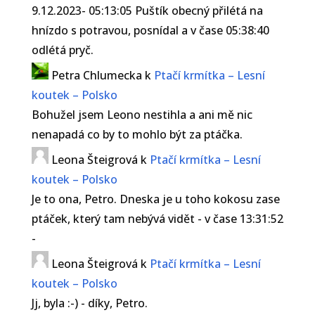
9.12.2023- 05:13:05 Puštík obecný přilétá na
hnízdo s potravou, posnídal a v čase 05:38:40
odlétá pryč.
Petra Chlumecka
k
Ptačí krmítka – Lesní
koutek – Polsko
Bohužel jsem Leono nestihla a ani mě nic
nenapadá co by to mohlo být za ptáčka.
Leona Šteigrová
k
Ptačí krmítka – Lesní
koutek – Polsko
Je to ona, Petro. Dneska je u toho kokosu zase
ptáček, který tam nebývá vidět - v čase 13:31:52
-
Leona Šteigrová
k
Ptačí krmítka – Lesní
koutek – Polsko
Jj, byla :-) - díky, Petro.