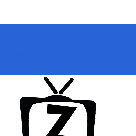
Přihlásit se
Zoologické zahrady a parky
ZooCam Program
Přidat kameru
O nás
Kontakt