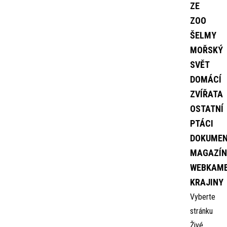
ZE
ZOO
ŠELMY
MOŘSKÝ
SVĚT
DOMÁCÍ
ZVÍŘATA
OSTATNÍ
PTÁCI
DOKUME
MAGAZÍN
WEBKAM
KRAJINY
Vyberte
stránku
Živé