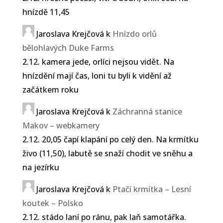
hnízdě 11,45
Jaroslava Krejčová
k
Hnízdo orlů
bělohlavých Duke Farms
2.12. kamera jede, orlíci nejsou vidět. Na
hnízdění mají čas, loni tu byli k vidění až
začátkem roku
Jaroslava Krejčová
k
Záchranná stanice
Makov – webkamery
2.12. 20,05 čapí klapání po celý den. Na krmítku
živo (11,50), labutě se snaží chodit ve sněhu a
na jezírku
Jaroslava Krejčová
k
Ptačí krmítka – Lesní
koutek – Polsko
2.12. stádo laní po ránu, pak laň samotářka.