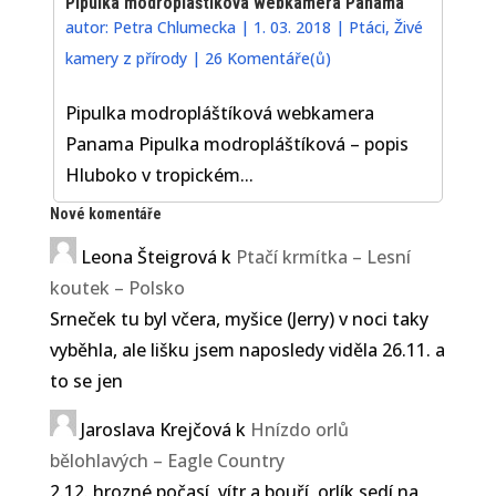
Pipulka modropláštíková webkamera Panama
autor:
Petra Chlumecka
|
1. 03. 2018
|
Ptáci
,
Živé
kamery z přírody
|
26 Komentáře(ů)
Pipulka modropláštíková webkamera
Panama Pipulka modropláštíková – popis
Hluboko v tropickém...
Nové komentáře
Leona Šteigrová
k
Ptačí krmítka – Lesní
koutek – Polsko
Srneček tu byl včera, myšice (Jerry) v noci taky
vyběhla, ale lišku jsem naposledy viděla 26.11. a
to se jen
Jaroslava Krejčová
k
Hnízdo orlů
bělohlavých – Eagle Country
2.12. hrozné počasí, vítr a bouří, orlík sedí na