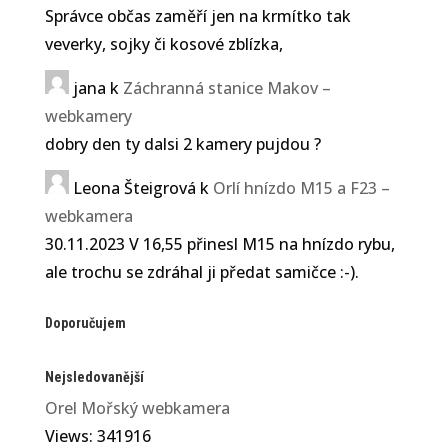
Správce občas zaměří jen na krmítko tak
veverky, sojky či kosové zblízka,
jana
k
Záchranná stanice Makov –
webkamery
dobry den ty dalsi 2 kamery pujdou ?
Leona Šteigrová
k
Orlí hnízdo M15 a F23 –
webkamera
30.11.2023 V 16,55 přinesl M15 na hnízdo rybu,
ale trochu se zdráhal ji předat samičce :-).
Doporučujem
Nejsledovanější
Orel Mořský webkamera
Views: 341916