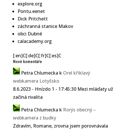
explore.org
Pontu.eenet
Dick Pritchett
záchranná stanice Makov
obci Dubné
calacademy.org
[:en]C[:de]C[:fr]C[:es]C
Nové komentáře
Petra Chlumecka
k
Orel křiklavý
webkamera Lotyšsko
8.6.2023 - Hnízdo 1 - 17:45:30 Mezi mláďaty už
začíná rivalita
Petra Chlumecka
k
Rorýs obecný –
webkamera z budky
Zdravím, Romane, zrovna jsem porovnávala