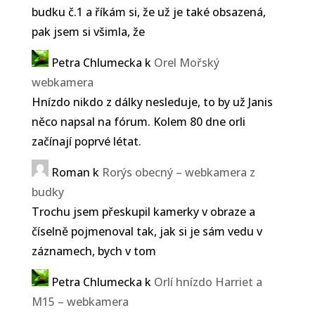
budku č.1 a říkám si, že už je také obsazená,
pak jsem si všimla, že
Petra Chlumecka
k
Orel Mořský
webkamera
Hnízdo nikdo z dálky nesleduje, to by už Janis
něco napsal na fórum. Kolem 80 dne orli
začínají poprvé létat.
Roman
k
Rorýs obecný – webkamera z
budky
Trochu jsem přeskupil kamerky v obraze a
číselně pojmenoval tak, jak si je sám vedu v
záznamech, bych v tom
Petra Chlumecka
k
Orlí hnízdo Harriet a
M15 – webkamera