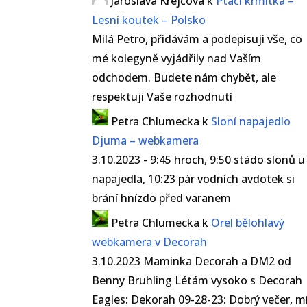
Jaroslava Krejčová
k
Ptačí krmítka –
Lesní koutek – Polsko
Milá Petro, přidávám a podepisuji vše, co
mé kolegyně vyjádřily nad Vaším
odchodem. Budete nám chybět, ale
respektuji Vaše rozhodnutí
Petra Chlumecka
k
Sloní napajedlo
Djuma – webkamera
3.10.2023 - 9:45 hroch, 9:50 stádo slonů u
napajedla, 10:23 pár vodních avdotek si
brání hnízdo před varanem
Petra Chlumecka
k
Orel bělohlavý
webkamera v Decorah
3.10.2023 Maminka Decorah a DM2 od
Benny Bruhling Létám vysoko s Decorah
Eagles: Dekorah 09-28-23: Dobrý večer, m