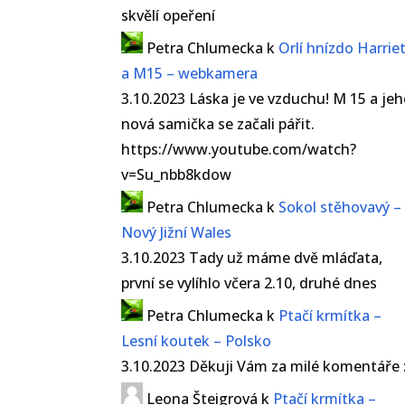
skvělí opeření
Petra Chlumecka
k
Orlí hnízdo Harrie
a M15 – webkamera
3.10.2023 Láska je ve vzduchu! M 15 a je
nová samička se začali pářit.
https://www.youtube.com/watch?
v=Su_nbb8kdow
Petra Chlumecka
k
Sokol stěhovavý –
Nový Jižní Wales
3.10.2023 Tady už máme dvě mláďata,
první se vylíhlo včera 2.10, druhé dnes
Petra Chlumecka
k
Ptačí krmítka –
Lesní koutek – Polsko
3.10.2023 Děkuji Vám za milé komentáře :
Leona Šteigrová
k
Ptačí krmítka –