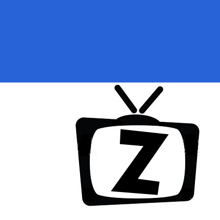
Přihlásit se
Zoologické zahrady a parky
ZooCam Program
Přidat kameru
O nás
Kontakt