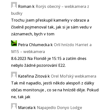
Roman
k
Rorýs obecný – webkamera z
budky
Trochu jsem přeskupil kamerky v obraze a
číselně pojmenoval tak, jak si je sám vedu v
záznamech, bych v tom
Petra Chlumecka
k
Orlí hnízdo Harriet a
M15 – webkamera
8.6.2023 Na Floridě je 15:15 a zatím dnes
nebylo žádné pozorování E22.
Kateřina Zitová
k
Orel Mořský webkamera
Tak mě napadlo, jestli někdo alespoň z dálky
občas monitoruje , co se na hnízdě děje. Pokud
ne, tak jak
Marcela
k
Napajedlo Donyo Lodge