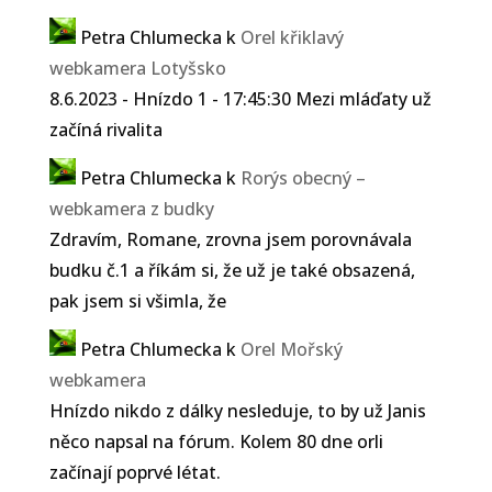
Petra Chlumecka
k
Orel křiklavý
webkamera Lotyšsko
8.6.2023 - Hnízdo 1 - 17:45:30 Mezi mláďaty už
začíná rivalita
Petra Chlumecka
k
Rorýs obecný –
webkamera z budky
Zdravím, Romane, zrovna jsem porovnávala
budku č.1 a říkám si, že už je také obsazená,
pak jsem si všimla, že
Petra Chlumecka
k
Orel Mořský
webkamera
Hnízdo nikdo z dálky nesleduje, to by už Janis
něco napsal na fórum. Kolem 80 dne orli
začínají poprvé létat.