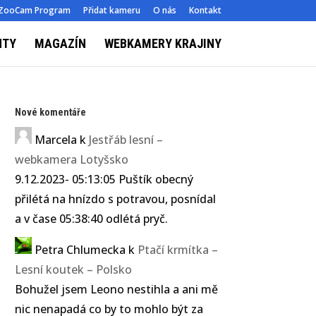
ZooCam Program
Přidat kameru
O nás
Kontakt
NTY
MAGAZÍN
WEBKAMERY KRAJINY
Nové komentáře
Marcela
k
Jestřáb lesní –
webkamera Lotyšsko
9.12.2023- 05:13:05 Puštík obecný
přilétá na hnízdo s potravou, posnídal
a v čase 05:38:40 odlétá pryč.
Petra Chlumecka
k
Ptačí krmítka –
Lesní koutek – Polsko
Bohužel jsem Leono nestihla a ani mě
nic nenapadá co by to mohlo být za