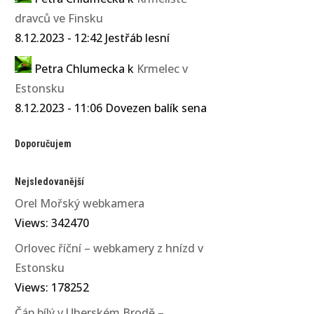
dravců ve Finsku
8.12.2023 - 12:42 Jestřáb lesní
Petra Chlumecka
k
Krmelec v
Estonsku
8.12.2023 - 11:06 Dovezen balík sena
Doporučujem
Nejsledovanější
Orel Mořský webkamera
Views: 342470
Orlovec říční – webkamery z hnízd v
Estonsku
Views: 178252
Čáp bílý v Uherském Brodě –