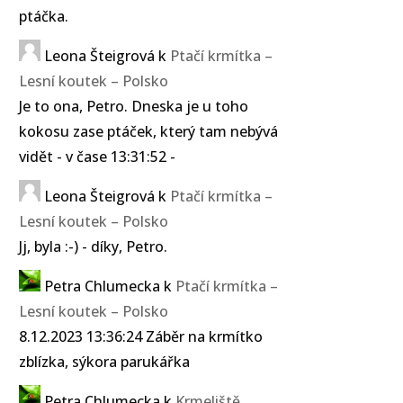
ptáčka.
Leona Šteigrová
k
Ptačí krmítka –
Lesní koutek – Polsko
Je to ona, Petro. Dneska je u toho
kokosu zase ptáček, který tam nebývá
vidět - v čase 13:31:52 -
Leona Šteigrová
k
Ptačí krmítka –
Lesní koutek – Polsko
Jj, byla :-) - díky, Petro.
Petra Chlumecka
k
Ptačí krmítka –
Lesní koutek – Polsko
8.12.2023 13:36:24 Záběr na krmítko
zblízka, sýkora parukářka
Petra Chlumecka
k
Krmeliště