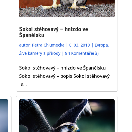
Sokol stěhovavý – hnízdo ve
Španělsku
autor:
Petra Chlumecka
|
8. 03. 2018
|
Evropa
,
Živé kamery z přírody
|
84 Komentáře(ů)
Sokol stěhovavý – hnízdo ve Španělsku
Sokol stěhovavý – popis Sokol stěhovavý
je...