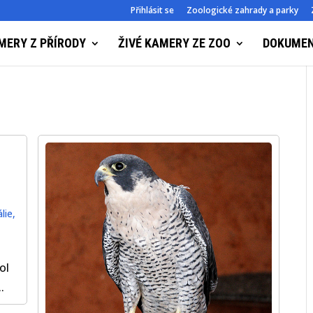
Přihlásit se
Zoologické zahrady a parky
MERY Z PŘÍRODY
ŽIVÉ KAMERY ZE ZOO
DOKUME
lie
,
ol
.