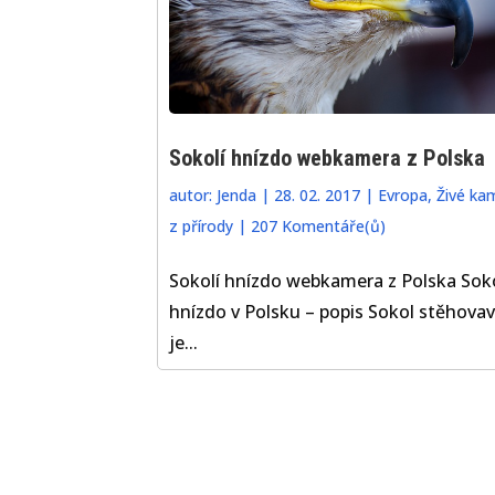
Sokolí hnízdo webkamera z Polska
autor:
Jenda
|
28. 02. 2017
|
Evropa
,
Živé ka
z přírody
|
207 Komentáře(ů)
Sokolí hnízdo webkamera z Polska Soko
hnízdo v Polsku – popis Sokol stěhovav
je...