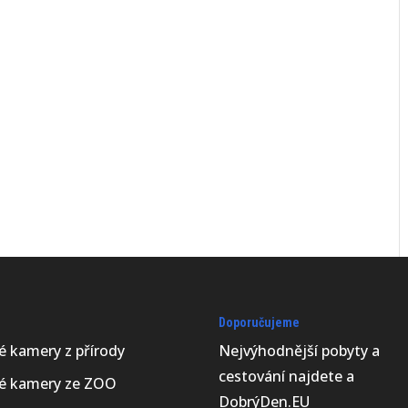
Doporučujeme
vé kamery z přírody
Nejvýhodnější
pobyty a
cestování najdete a
vé kamery ze ZOO
DobrýDen.EU